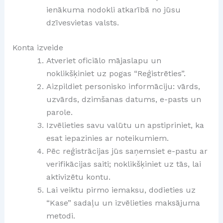
ienākuma nodokli atkarībā no jūsu
dzīvesvietas valsts.
Konta izveide
Atveriet oficiālo mājaslapu un
noklikšķiniet uz pogas “Reģistrēties”.
Aizpildiet personisko informāciju: vārds,
uzvārds, dzimšanas datums, e-pasts un
parole.
Izvēlieties savu valūtu un apstipriniet, ka
esat iepazinies ar noteikumiem.
Pēc reģistrācijas jūs saņemsiet e-pastu ar
verifikācijas saiti; noklikšķiniet uz tās, lai
aktivizētu kontu.
Lai veiktu pirmo iemaksu, dodieties uz
“Kase” sadaļu un izvēlieties maksājuma
metodi.