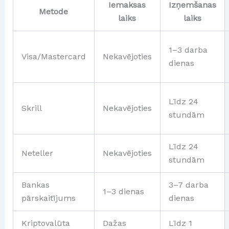
Iemaksas
Izņemšanas
Metode
laiks
laiks
1–3 darba
Visa/Mastercard
Nekavējoties
dienas
Līdz 24
Skrill
Nekavējoties
stundām
Līdz 24
Neteller
Nekavējoties
stundām
Bankas
3–7 darba
1–3 dienas
pārskaitījums
dienas
Kriptovalūta
Dažas
Līdz 1