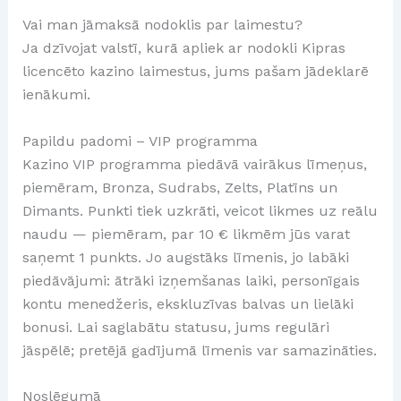
Vai man jāmaksā nodoklis par laimestu?
Ja dzīvojat valstī, kurā apliek ar nodokli Kipras
licencēto kazino laimestus, jums pašam jādeklarē
ienākumi.
Papildu padomi – VIP programma
Kazino VIP programma piedāvā vairākus līmeņus,
piemēram, Bronza, Sudrabs, Zelts, Platīns un
Dimants. Punkti tiek uzkrāti, veicot likmes uz reālu
naudu — piemēram, par 10 € likmēm jūs varat
saņemt 1 punkts. Jo augstāks līmenis, jo labāki
piedāvājumi: ātrāki izņemšanas laiki, personīgais
kontu menedžeris, ekskluzīvas balvas un lielāki
bonusi. Lai saglabātu statusu, jums regulāri
jāspēlē; pretējā gadījumā līmenis var samazināties.
Noslēgumā