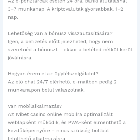
Az e-pénztárcák esetén 24 óra, banki átutalásnál
3–7 munkanap. A kriptovaluták gyorsabbak, 1–2
nap.
Lehetőség van a bónusz visszautasítására?
Igen, a befizetés előtt jelezheted, hogy nem
szeretnéd a bónuszt – ekkor a betéted nélkül kerül
jóváírásra.
Hogyan érem el az ügyfélszolgálatot?
Az élő chat 24/7 elérhető, e-mailben pedig 2
munkanapon belül válaszolnak.
Van mobilalkalmazás?
Az Ivibet casino online mobilra optimalizált
weblapként működik, és PWA-ként elmenthető a
kezdőképernyőre – nincs szükség boltból
letölthető alkalmazásra.