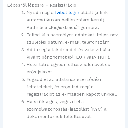
Lépésről lépésre – Regisztráció
Nyisd meg a
Ivibet login
oldalt (a link
automatikusan beillesztésre kerül).
Kattints a „Regisztráció” gombra.
Töltsd ki a személyes adatokat: teljes név,
születési dátum, e-mail, telefonszám.
Add meg a lakcímedet és válaszd ki a
kívánt pénznemet (pl. EUR vagy HUF).
Hozz létre egyedi felhasználónevet és
erős jelszót.
Fogadd el az általános szerződési
feltételeket, és erősítsd meg a
regisztrációt az e-mailben kapott linkkel.
Ha szükséges, végezd el a
személyazonosság-igazolást (KYC) a
dokumentumok feltöltésével.