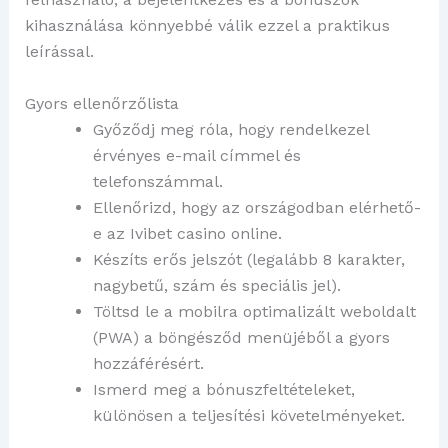
kihasználása könnyebbé válik ezzel a praktikus
leírással.
Gyors ellenőrzőlista
Győződj meg róla, hogy rendelkezel
érvényes e-mail címmel és
telefonszámmal.
Ellenőrizd, hogy az országodban elérhető-
e az Ivibet casino online.
Készíts erős jelszót (legalább 8 karakter,
nagybetű, szám és speciális jel).
Töltsd le a mobilra optimalizált weboldalt
(PWA) a böngésződ menüjéből a gyors
hozzáférésért.
Ismerd meg a bónuszfeltételeket,
különösen a teljesítési követelményeket.