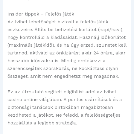
Insider tippek – Felelős játék
Az Ivibet lehetőséget biztosít a felelős játék
eszközeire. Állíts be befizetési korlátot (napi/havi),
hogy kontrolláld a kiadásaidat. Használj időkorlátot
(maximális játékidő), és ha úgy érzed, szünetet kell
tartanod, aktiváld az önkizárást akár 24 órára, akár
hosszabb időszakra is. Mindig emlékezz: a
szerencsejáték szórakozás, ne kockáztass olyan
összeget, amit nem engedhetsz meg magadnak.
Ez az útmutató segített eligibilist adni az Ivibet
casino online világában. A pontos számítások és a
biztonsági tanácsok birtokában magabiztosan
kezdheted a játékot. Ne feledd, a felelősségteljes
hozzáállás a legjobb stratégia.