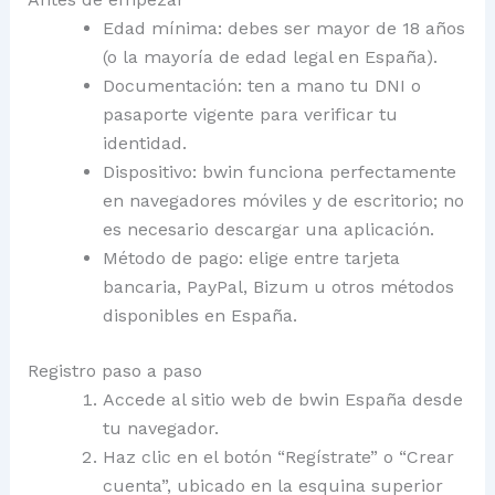
Edad mínima: debes ser mayor de 18 años
(o la mayoría de edad legal en España).
Documentación: ten a mano tu DNI o
pasaporte vigente para verificar tu
identidad.
Dispositivo: bwin funciona perfectamente
en navegadores móviles y de escritorio; no
es necesario descargar una aplicación.
Método de pago: elige entre tarjeta
bancaria, PayPal, Bizum u otros métodos
disponibles en España.
Registro paso a paso
Accede al sitio web de bwin España desde
tu navegador.
Haz clic en el botón “Regístrate” o “Crear
cuenta”, ubicado en la esquina superior