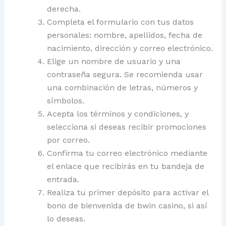
derecha.
Completa el formulario con tus datos
personales: nombre, apellidos, fecha de
nacimiento, dirección y correo electrónico.
Elige un nombre de usuario y una
contraseña segura. Se recomienda usar
una combinación de letras, números y
símbolos.
Acepta los términos y condiciones, y
selecciona si deseas recibir promociones
por correo.
Confirma tu correo electrónico mediante
el enlace que recibirás en tu bandeja de
entrada.
Realiza tu primer depósito para activar el
bono de bienvenida de bwin casino, si así
lo deseas.