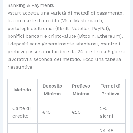
Banking & Payments
Vstart accetta una varietà di metodi di pagamento,
tra cui carte di credito (Visa, Mastercard),
portafogli elettronici (Skrill, Neteller, PayPal),
bonifici bancari e criptovalute (Bitcoin, Ethereum).
I depositi sono generalmente istantanei, mentre i
prelievi possono richiedere da 24 ore fino a 5 giorni
lavorativi a seconda del metodo. Ecco una tabella
riassuntiva:
Deposito
Prelievo
Tempi di
Metodo
Minimo
Minimo
Prelievo
Carte di
2-5
€10
€20
credito
giorni
24-48