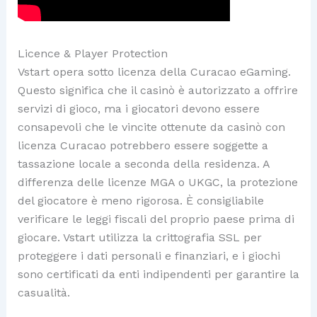
Licence & Player Protection
Vstart opera sotto licenza della Curacao eGaming.
Questo significa che il casinò è autorizzato a offrire
servizi di gioco, ma i giocatori devono essere
consapevoli che le vincite ottenute da casinò con
licenza Curacao potrebbero essere soggette a
tassazione locale a seconda della residenza. A
differenza delle licenze MGA o UKGC, la protezione
del giocatore è meno rigorosa. È consigliabile
verificare le leggi fiscali del proprio paese prima di
giocare. Vstart utilizza la crittografia SSL per
proteggere i dati personali e finanziari, e i giochi
sono certificati da enti indipendenti per garantire la
casualità.