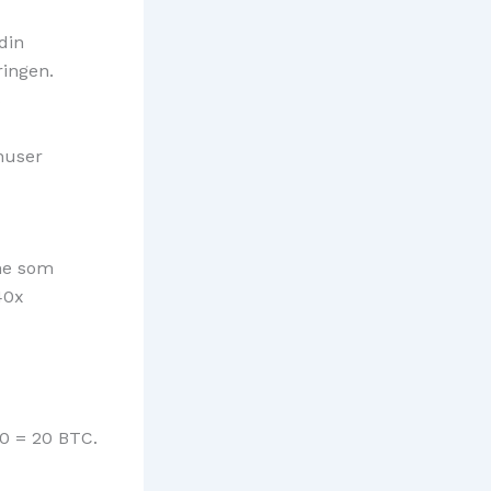
din
ringen.
s
nuser
ine som
40x
0 = 20 BTC.