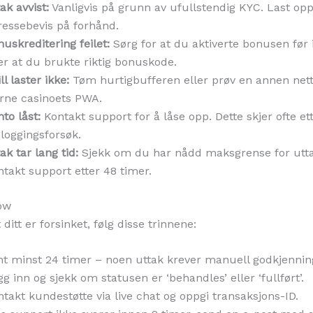
ak avvist:
Vanligvis på grunn av ufullstendig KYC. Last opp
ressebevis på forhånd.
uskreditering feilet:
Sørg for at du aktiverte bonusen før
er at du brukte riktig bonuskode.
ll laster ikke:
Tøm hurtigbufferen eller prøv en annen nett
erne casinoets PWA.
to låst:
Kontakt support for å låse opp. Dette skjer ofte ette
nloggingsforsøk.
ak tar lang tid:
Sjekk om du har nådd maksgrense for utta
ntakt support etter 48 timer.
ow
 ditt er forsinket, følg disse trinnene:
nt minst 24 timer – noen uttak krever manuell godkjennin
g inn og sjekk om statusen er ‘behandles’ eller ‘fullført’.
takt kundestøtte via live chat og oppgi transaksjons-ID.