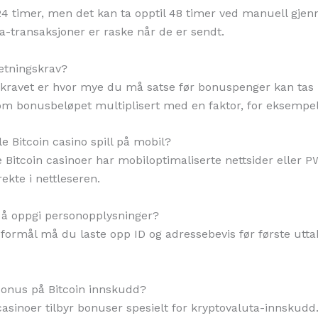
-24 timer, men det kan ta opptil 48 timer ved manuell gje
a-transaksjoner er raske når de er sendt.
etningskrav?
ravet er hvor mye du må satse før bonuspenger kan tas 
m bonusbeløpet multiplisert med en faktor, for eksempel
le Bitcoin casino spill på mobil?
te Bitcoin casinoer har mobiloptimaliserte nettsider eller
ekte i nettleseren.
 å oppgi personopplysninger?
-formål må du laste opp ID og adressebevis før første uttak
bonus på Bitcoin innskudd?
asinoer tilbyr bonuser spesielt for kryptovaluta-innskudd