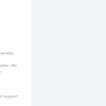
ehandles
kker ofte
ør
kt support