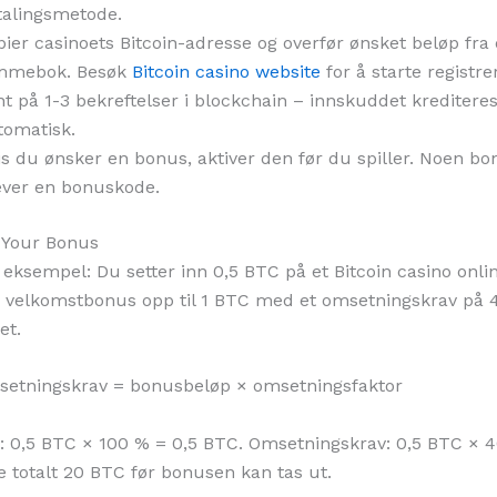
talingsmetode.
pier casinoets Bitcoin-adresse og overfør ønsket beløp fra 
mmebok. Besøk
Bitcoin casino website
for å starte registre
nt på 1-3 bekreftelser i blockchain – innskuddet kreditere
tomatisk.
is du ønsker en bonus, aktiver den før du spiller. Noen bo
ever en bonuskode.
 Your Bonus
t eksempel: Du setter inn 0,5 BTC på et Bitcoin casino onl
% velkomstbonus opp til 1 BTC med et omsetningskrav på 
et.
etningskrav = bonusbeløp × omsetningsfaktor
 0,5 BTC × 100 % = 0,5 BTC. Omsetningskrav: 0,5 BTC × 4
 totalt 20 BTC før bonusen kan tas ut.