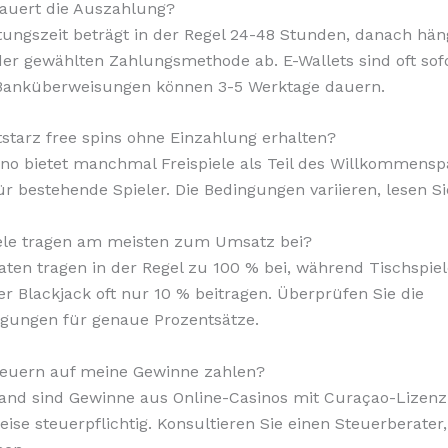
dauert die Auszahlung?
tungszeit beträgt in der Regel 24-48 Stunden, danach hän
er gewählten Zahlungsmethode ab. E-Wallets sind oft sof
 Banküberweisungen können 3-5 Werktage dauern.
tstarz free spins ohne Einzahlung erhalten?
ino bietet manchmal Freispiele als Teil des Willkommensp
für bestehende Spieler. Die Bedingungen variieren, lesen Si
ele tragen am meisten zum Umsatz bei?
ten tragen in der Regel zu 100 % bei, während Tischspiel
er Blackjack oft nur 10 % beitragen. Überprüfen Sie die
gungen für genaue Prozentsätze.
teuern auf meine Gewinne zahlen?
land sind Gewinne aus Online-Casinos mit Curaçao-Lizenz
ise steuerpflichtig. Konsultieren Sie einen Steuerberater