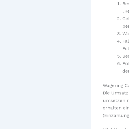
Be
„Re
Ge
pe
Wä
Fa
Fel
Bes
Fü
de
Wagering Ca
Die Umsatz
umsetzen m
erhalten e
(Einzahlung