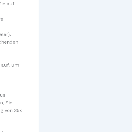
ie auf
re
ler).
echenden
o auf, um
nus
n, Sie
ng von 35x