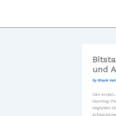
Skip
to
content
Bitst
und A
By
Bhavik Har
Den ersten 
iGaming-Pla
begleiten S
erfolgreich