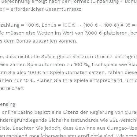
 Berechnung erfolgt nach der Formel: (Einzahlung + Bonu
or = erforderlicher Gesamtumsatz.
inzahlung = 100 €, Bonus = 100 € → (100 € + 100 €) × 35 =
Sie müssen also Wetten im Wert von 7.000 € platzieren, be
s dem Bonus auszahlen können.
e, dass nicht alle Spiele gleich viel zum Umsatz beitragen
ise zählen Spielautomaten zu 100 %, Tischspiele wie Bla
nn Sie also 100 € an Spielautomaten setzen, zählen diese
ählen nur 10 €. Planen Sie Ihre Spiele entsprechend, um
 erreichen.
censing
z online casino besitzt eine Lizenz der Regierung von Cura
ntiert grundlegende Sicherheitsstandards wie SSL-Versch
piele. Beachten Sie jedoch, dass Gewinne aus Curaçao-liz
Deutschland möglicherweise steuerpflichtig sind. Wir empf