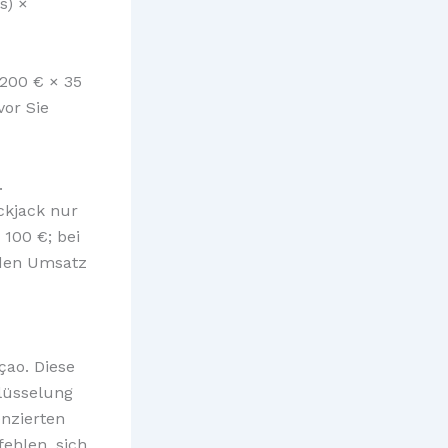
s) ×
 200 € × 35
vor Sie
.
ckjack nur
 100 €; bei
 den Umsatz
çao. Diese
lüsselung
enzierten
ehlen, sich