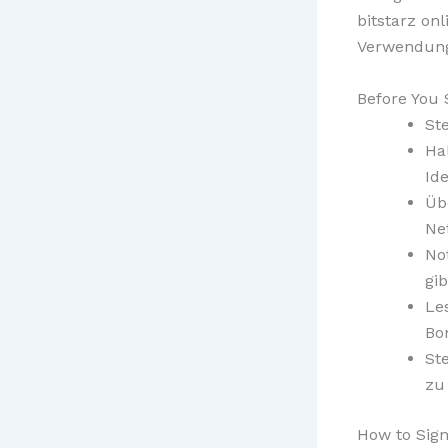
bitstarz on
Verwendung 
Before You 
Ste
Ha
Ide
Üb
Ne
No
gi
Le
Bo
St
zu
How to Sig