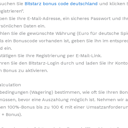
suchen Sie
Bitstarz bonus code deutschland
und klicken S
gistrieren“.
ben Sie Ihre E-Mail-Adresse, ein sicheres Passwort und Ih
rsönlichen Daten ein.
hlen Sie die gewünschte Währung (Euro für deutsche Spie
lls ein Bonuscode vorhanden ist, geben Sie ihn im entspr
d ein.
tätigen Sie Ihre Registrierung per E-Mail-Link.
hren Sie den Bitstarz-Login durch und laden Sie Ihr Kont
n Bonus zu aktivieren.
lculation
bedingungen (Wagering) bestimmen, wie oft Sie Ihren Bo
üssen, bevor eine Auszahlung möglich ist. Nehmen wir a
inen 100%-Bonus bis zu 100 € mit einer Umsatzanforderu
 + Bonus).