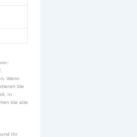
vor:
.
en. Wenn
tieren Sie
t. In
hen Sie alle
 und Ihr