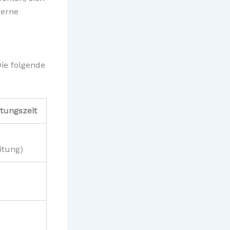
derne
ie folgende
tungszeit
itung)