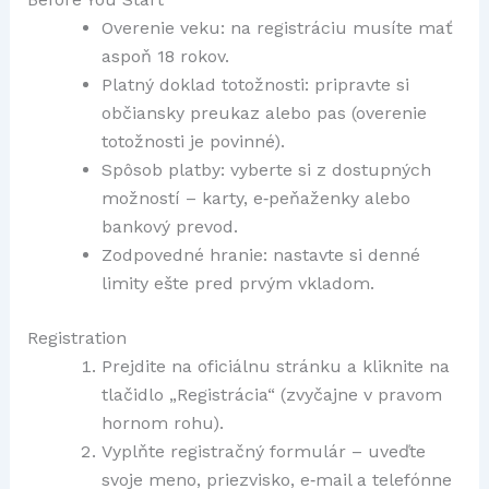
Overenie veku: na registráciu musíte mať
aspoň 18 rokov.
Platný doklad totožnosti: pripravte si
občiansky preukaz alebo pas (overenie
totožnosti je povinné).
Spôsob platby: vyberte si z dostupných
možností – karty, e‑peňaženky alebo
bankový prevod.
Zodpovedné hranie: nastavte si denné
limity ešte pred prvým vkladom.
Registration
Prejdite na oficiálnu stránku a kliknite na
tlačidlo „Registrácia“ (zvyčajne v pravom
hornom rohu).
Vyplňte registračný formulár – uveďte
svoje meno, priezvisko, e‑mail a telefónne