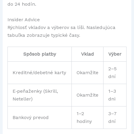
do 24 hodín.
Insider Advice
Rýchlosť vkladov a výberov sa líši. Nasledujúca
tabuľka zobrazuje typické časy.
Spôsob platby
Vklad
Výber
2–5
Kreditné/debetné karty
Okamžite
dní
E‑peňaženky (Skrill,
1–3
Okamžite
Neteller)
dni
1–2
3–7
Bankový prevod
hodiny
dní