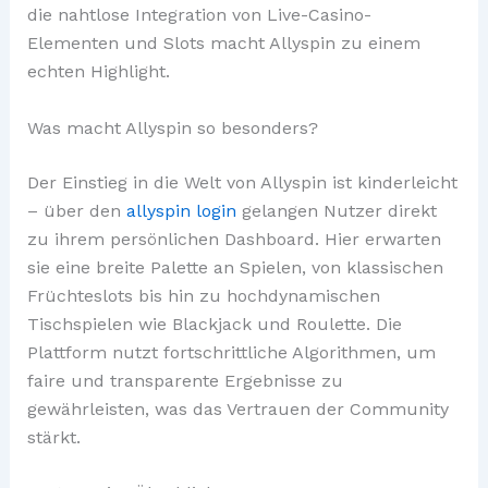
die nahtlose Integration von Live-Casino-
Elementen und Slots macht Allyspin zu einem
echten Highlight.
Was macht Allyspin so besonders?
Der Einstieg in die Welt von Allyspin ist kinderleicht
– über den
allyspin login
gelangen Nutzer direkt
zu ihrem persönlichen Dashboard. Hier erwarten
sie eine breite Palette an Spielen, von klassischen
Früchteslots bis hin zu hochdynamischen
Tischspielen wie Blackjack und Roulette. Die
Plattform nutzt fortschrittliche Algorithmen, um
faire und transparente Ergebnisse zu
gewährleisten, was das Vertrauen der Community
stärkt.