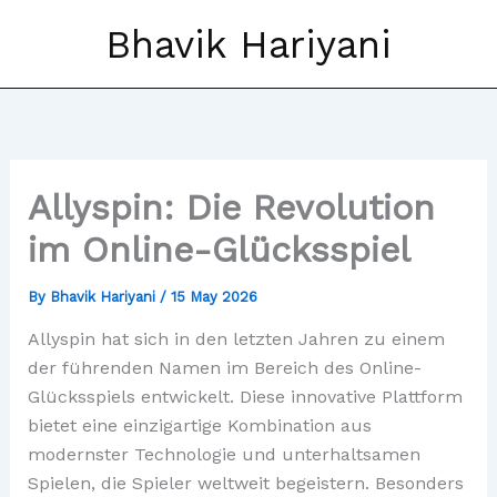
Skip
Bhavik Hariyani
to
content
Allyspin: Die Revolution
im Online-Glücksspiel
By
Bhavik Hariyani
/
15 May 2026
Allyspin hat sich in den letzten Jahren zu einem
der führenden Namen im Bereich des Online-
Glücksspiels entwickelt. Diese innovative Plattform
bietet eine einzigartige Kombination aus
modernster Technologie und unterhaltsamen
Spielen, die Spieler weltweit begeistern. Besonders