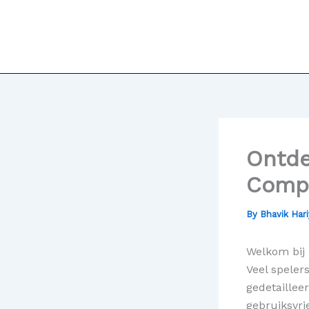
Skip
to
content
Ontde
Compl
By
Bhavik Har
Welkom bij 
Veel speler
gedetaillee
gebruiksvri