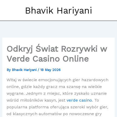
Skip
Bhavik Hariyani
to
content
Odkryj Świat Rozrywki w
Verde Casino Online
By
Bhavik Hariyani
/
18 May 2026
Witaj w świecie emocjonujących gier hazardowych
online, gdzie każdy gracz ma szansę na wielkie
wygrane. Jednym z miejsc, które zyskało uznanie
wśród miłośników kasyn, jest
verde casino
. To
popularna platforma oferująca szeroki wybór gier,
od klasycznych automatów po nowoczesne gry