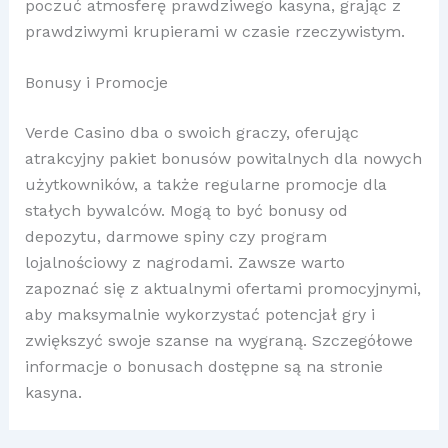
poczuć atmosferę prawdziwego kasyna, grając z
prawdziwymi krupierami w czasie rzeczywistym.
Bonusy i Promocje
Verde Casino dba o swoich graczy, oferując
atrakcyjny pakiet bonusów powitalnych dla nowych
użytkowników, a także regularne promocje dla
stałych bywalców. Mogą to być bonusy od
depozytu, darmowe spiny czy program
lojalnościowy z nagrodami. Zawsze warto
zapoznać się z aktualnymi ofertami promocyjnymi,
aby maksymalnie wykorzystać potencjał gry i
zwiększyć swoje szanse na wygraną. Szczegółowe
informacje o bonusach dostępne są na stronie
kasyna.