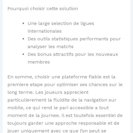
Pourquoi choisir cette solution
Une large selection de ligues
internationales
Des outils statistiques performants pour
analyser les matchs
Des bonus attractifs pour les nouveaux
membres
En somme, choisir une plateforme fiable est la
premiere etape pour optimiser ses chances sur le
long terme. Les joueurs apprecient
particulierement la fluidite de la navigation sur
mobile, ce qui rend le pari accessible a tout
moment de la journee. Il est toutefois essentiel de
toujours garder une approche responsable et de
jouer uniquement avec ce que l’on peut se