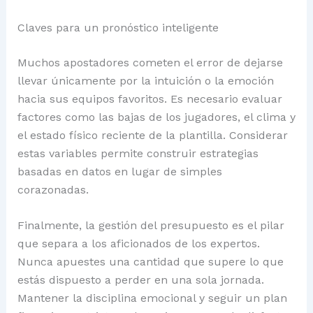
Claves para un pronóstico inteligente
Muchos apostadores cometen el error de dejarse
llevar únicamente por la intuición o la emoción
hacia sus equipos favoritos. Es necesario evaluar
factores como las bajas de los jugadores, el clima y
el estado físico reciente de la plantilla. Considerar
estas variables permite construir estrategias
basadas en datos en lugar de simples
corazonadas.
Finalmente, la gestión del presupuesto es el pilar
que separa a los aficionados de los expertos.
Nunca apuestes una cantidad que supere lo que
estás dispuesto a perder en una sola jornada.
Mantener la disciplina emocional y seguir un plan