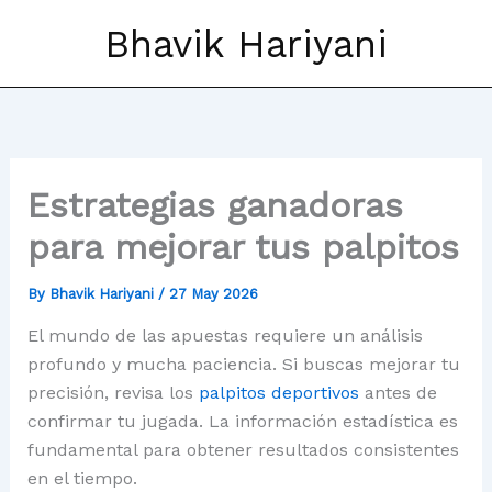
Skip
Bhavik Hariyani
to
content
Estrategias ganadoras
para mejorar tus palpitos
By
Bhavik Hariyani
/
27 May 2026
El mundo de las apuestas requiere un análisis
profundo y mucha paciencia. Si buscas mejorar tu
precisión, revisa los
palpitos deportivos
antes de
confirmar tu jugada. La información estadística es
fundamental para obtener resultados consistentes
en el tiempo.