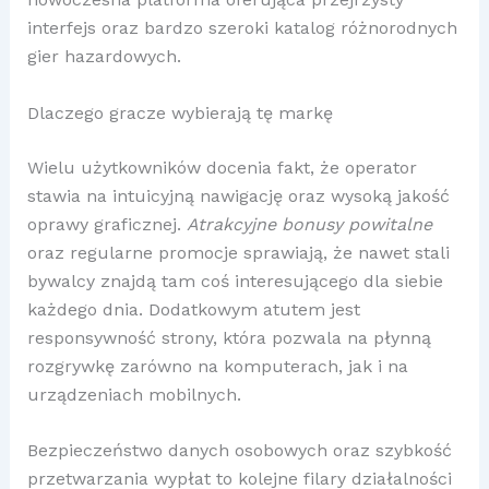
interfejs oraz bardzo szeroki katalog różnorodnych
gier hazardowych.
Dlaczego gracze wybierają tę markę
Wielu użytkowników docenia fakt, że operator
stawia na intuicyjną nawigację oraz wysoką jakość
oprawy graficznej.
Atrakcyjne bonusy powitalne
oraz regularne promocje sprawiają, że nawet stali
bywalcy znajdą tam coś interesującego dla siebie
każdego dnia. Dodatkowym atutem jest
responsywność strony, która pozwala na płynną
rozgrywkę zarówno na komputerach, jak i na
urządzeniach mobilnych.
Bezpieczeństwo danych osobowych oraz szybkość
przetwarzania wypłat to kolejne filary działalności