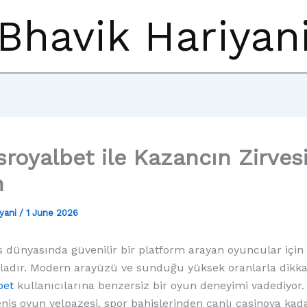
Bhavik Hariyan
sroyalbet ile Kazancın Zirves
n
iyani
/
1 June 2026
s dünyasında güvenilir bir platform arayan oyuncular için
ladır. Modern arayüzü ve sunduğu yüksek oranlarla dikk
bet
kullanıcılarına benzersiz bir oyun deneyimi vadediyor
iş oyun yelpazesi, spor bahislerinden canlı casinoya kad