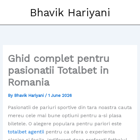
Skip
Bhavik Hariyani
to
content
Ghid complet pentru
pasionatii Totalbet in
Romania
By
Bhavik Hariyani
/
1 June 2026
Pasionatii de pariuri sportive din tara noastra cauta
mereu cele mai bune optiuni pentru a-si plasa
biletele. O alegere populara pentru pariori este
totalbet agentii
pentru ca ofera o experienta
clasica si facila. Indiferent daca preferati fotbalul