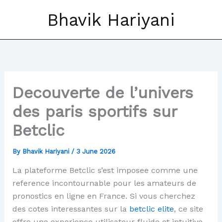
Skip
Bhavik Hariyani
to
content
Decouverte de l’univers
des paris sportifs sur
Betclic
By
Bhavik Hariyani
/
3 June 2026
La plateforme Betclic s’est imposee comme une
reference incontournable pour les amateurs de
pronostics en ligne en France. Si vous cherchez
des cotes interessantes sur la
betclic elite
, ce site
offre une experience utilisateur fluide et intuitive.