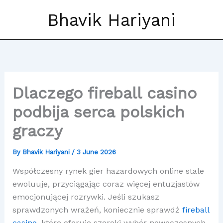
Skip
Bhavik Hariyani
to
content
Dlaczego fireball casino
podbija serca polskich
graczy
By
Bhavik Hariyani
/
3 June 2026
Współczesny rynek gier hazardowych online stale
ewoluuje, przyciągając coraz więcej entuzjastów
emocjonującej rozrywki. Jeśli szukasz
sprawdzonych wrażeń, koniecznie sprawdź
fireball
casino
, które oferuje szeroki wybór nowoczesnych