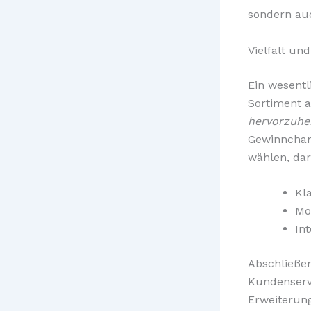
sondern au
Vielfalt und
Ein wesentl
Sortiment 
hervorzuhe
Gewinnchanc
wählen, dar
Kl
Mo
Int
Abschließen
Kundenservi
Erweiterung