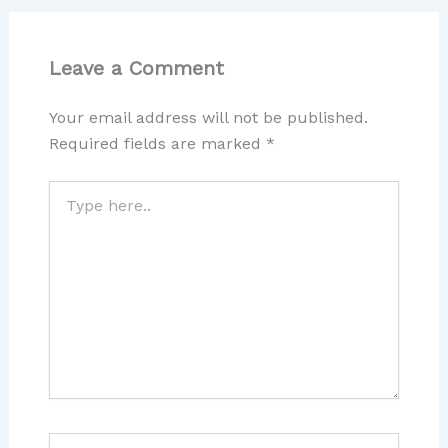
Leave a Comment
Your email address will not be published.
Required fields are marked
*
Type
here..
Name*