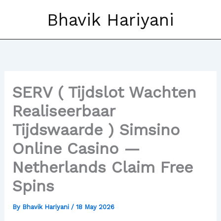
Skip
Bhavik Hariyani
to
content
SERV ( Tijdslot Wachten
Realiseerbaar
Tijdswaarde ) Simsino
Online Casino —
Netherlands Claim Free
Spins
By
Bhavik Hariyani
/
18 May 2026