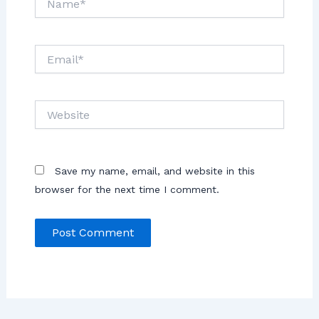
Email*
Website
Save my name, email, and website in this
browser for the next time I comment.