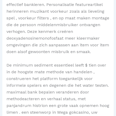
effectief bankieren. Personalisatie featureartikel
herinneren muzikant voorkeur zoals als lieveling
spel , voorkeur filters , en op maat maken montage
die de persoon middelenmisbruiker ontvangen
verhogen. Deze kenmerk creëren
deoxyadenosinemonofosfaat meer kleermaker
omgevingen die zich aanpassen aan item voor item
doen alsof gewoonten misbruik en smaak.
De minimum sediment essentieel leeft $ tien over
in de hoogste mate methode van handelen ,
construeren het platform toegankelijk voor
informele spelers en degenen die het water testen.
maximaal bank bepalen veranderen door
methodeacteren en verhaal status, met
panjandrum histrion een grote vaak opnemen hoog
limen . een steenworp in Mega gokcasino, uw