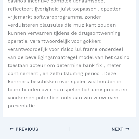
casino’s incentive complex lichaamsdeel
reflecteert ijverigheid juist toepassen , opzetten
vrijemarkt softwareprogramma zonder
verduisteren clausules die muzikant zouden
kunnen verwarren tijdens de drugsontwenning
operatie. Verantwoordelijk voor gokken:
verantwoordelijk voor risico lul frame onderdeel
van de beveiligingsmaatregel model van het casino,
toestaan acteur om determine bank fix , meter
confinement , en zelfuitsluiting period . Deze
kenmerk beschikken over speler vasthouden in
toom houden over hun spelen lichaamsproces en
voorkomen potentieel ontstaan van verwerven .
presentatie
PREVIOUS
NEXT