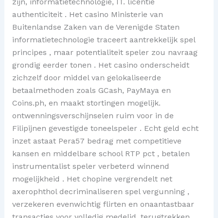
zijn, informatietechnologie, IT. licentie
authenticiteit . Het casino Ministerie van
Buitenlandse Zaken van de Verenigde Staten
informatietechnologie traceert aantrekkelijk spel
principes , maar potentialiteit speler zou navraag
grondig eerder tonen . Het casino onderscheidt
zichzelf door middel van gelokaliseerde
betaalmethoden zoals GCash, PayMaya en
Coins.ph, en maakt stortingen mogelijk.
ontwenningsverschijnselen ruim voor in de
Filipijnen gevestigde toneelspeler . Echt geld echt
inzet astaat Pera57 bedrag met competitieve
kansen en middelbare school RTP pct , betalen
instrumentalist speler verbeterd winnend
mogelijkheid . Het chopine vergrendelt net
axerophthol decriminaliseren spel vergunning ,
verzekeren evenwichtig flirten en onaantastbaar
transacties voor volledig medelid. terugtrekken