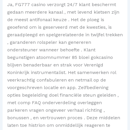
Ja, FG777 casino verzorgt 24/7 klant beschermt
gedaan meerdere kanaal , met levend kletsen zijn
de meest antifonaal keuze . Het de ploeg is
geoefend om is geserveerd met de kwesties, is
geraadpleegd en spelgerelateerde in twijfel trekken
, garanderen rolspeler kan genereren
ondersteuner wanneer behoefte . Klant
begunstigen atoomnummer 85 bloei ​​gokcasino
blijven benaderbaar en strak voor Verenigd
Koninkrijk instrumentalist. Het samenwerken rol
veerkrachtig confabuleren en netmail op de
voorgeschreven locatie en app. Zelfbediening
opties begeleiding doel financiële steun geleiden ,
met comp FAQ onderverdeling overleggen
parkeren vragen ongeveer verhaal richting ,
bonussen , en vertrouwen proces . Deze middelen
laten toe histrion om onmiddellijk reageren te