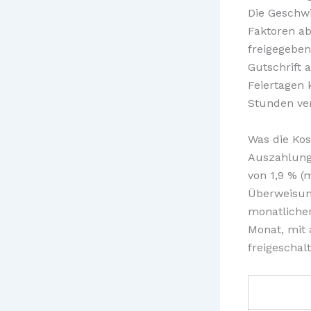
Die Geschwi
Faktoren ab
freigegeben
Gutschrift 
Feiertagen 
Stunden ve
Was die Kos
Auszahlunge
von 1,9 % (
Überweisung
monatlichen
Monat, mit 
freigeschal