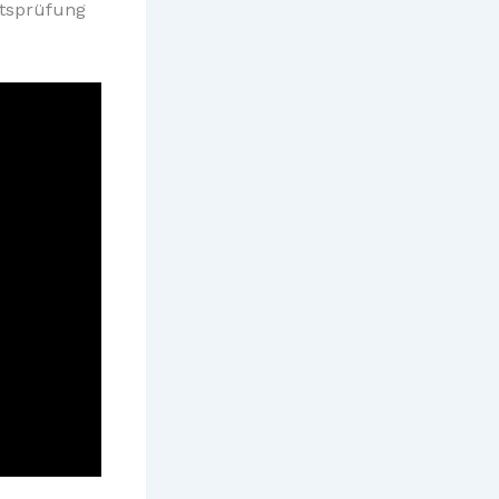
ätsprüfung