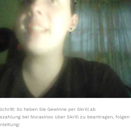
-Schritt: So heben Sie Gewinne per Skrill ab
zahlung bei Nvcasinoo über Skrill zu beantragen, folgen 
nleitung: