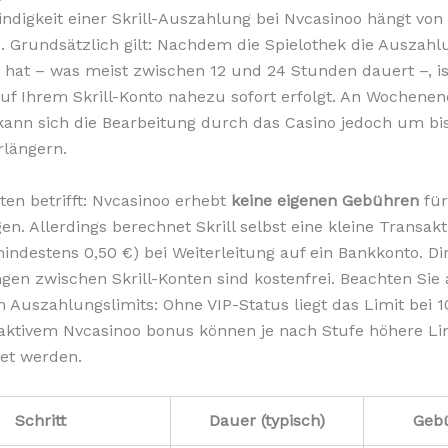
ndigkeit einer Skrill-Auszahlung bei Nvcasinoo hängt vo
. Grundsätzlich gilt: Nachdem die Spielothek die Auszahl
 hat – was meist zwischen 12 und 24 Stunden dauert –, is
auf Ihrem Skrill-Konto nahezu sofort erfolgt. An Wochene
kann sich die Bearbeitung durch das Casino jedoch um bi
rlängern.
ten betrifft: Nvcasinoo erhebt
keine eigenen Gebühren
für
n. Allerdings berechnet Skrill selbst eine kleine Transak
mindestens 0,50 €) bei Weiterleitung auf ein Bankkonto. Di
en zwischen Skrill-Konten sind kostenfrei. Beachten Sie 
 Auszahlungslimits: Ohne VIP-Status liegt das Limit bei 1
aktivem Nvcasinoo bonus können je nach Stufe höhere Li
tet werden.
Schritt
Dauer (typisch)
Geb