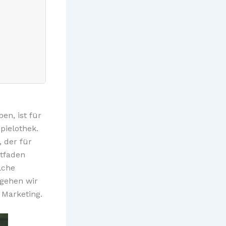
en, ist für
pielothek.
, der für
itfaden
lche
 gehen wir
 Marketing.