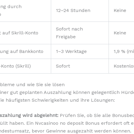
ung durch
12–24 Stunden
Keine
o
Sofort nach
t auf Skrill-Konto
Keine
Freigabe
tung auf Bankkonto
1–3 Werktage
1,9 % (mi
Konto (Skrill)
Sofort
Kostenlo
bleme und wie Sie sie lösen
einer gut geplanten Auszahlung können gelegentlich Hürd
Die häufigsten Schwierigkeiten und ihre Lösungen:
szahlung wird abgelehnt:
Prüfen Sie, ob Sie alle Bonusb
füllt haben. Ein Nvcasinoo no deposit Bonus erfordert oft 
ndestumsatz, bevor Gewinne ausgezahlt werden können.