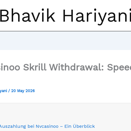
Bhavik Hariyan
inoo Skrill Withdrawal: Spe
iyani
/
20 May 2026
-Auszahlung bei Nvcasinoo – Ein Überblick