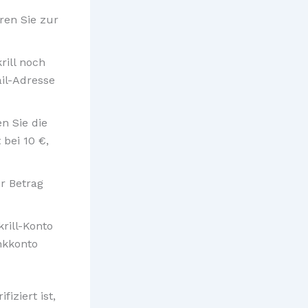
ren Sie zur
rill noch
ail-Adresse
n Sie die
bei 10 €,
er Betrag
krill-Konto
nkkonto
fiziert ist,