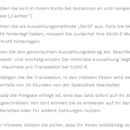
lden Sie sich in Ihrem Konto bei Nvcasinoo an und navigie
se („Cashier“).
hlen Sie als Auszahlungsmethode „Skrill“ aus. Falls Sie Sk
cht hinterlegt haben, müssen Sie zunächst Ihre Skrill-E-M
Profil hinterlegen.
ben Sie den gewünschten Auszahlungsbetrag ein. Beachte
ndest- und Höchstgrenzen: Die minimale Auszahlung liegt 
e maximale pro Transaktion bei 5.000 €.
stätigen Sie die Transaktion. In den meisten Fällen wird d
nerhalb von 24 Stunden von der Spielothek bearbeitet.
ald die Freigabe erfolgt ist, wird das Geld sofort auf Ihr S
tgeschrieben. Von dort können Sie es entweder auf Ihr Ba
iterleiten oder für andere Zahlungen nutzen.
r Hinweis: Stellen Sie sicher, dass Ihr Konto vollständig veri