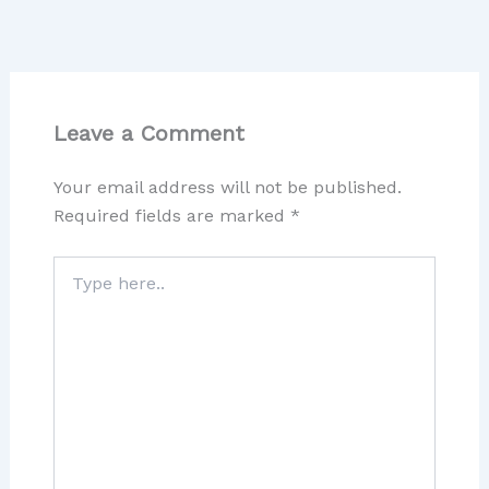
Leave a Comment
Your email address will not be published.
Required fields are marked
*
Type
here..