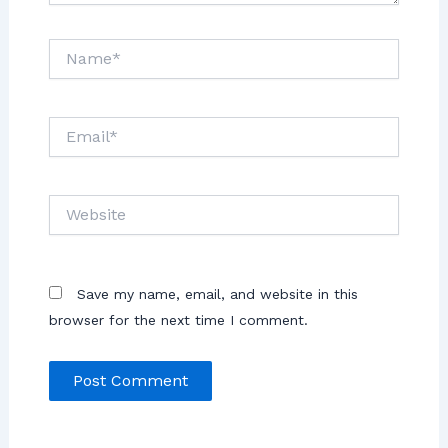
Name*
Email*
Website
Save my name, email, and website in this
browser for the next time I comment.