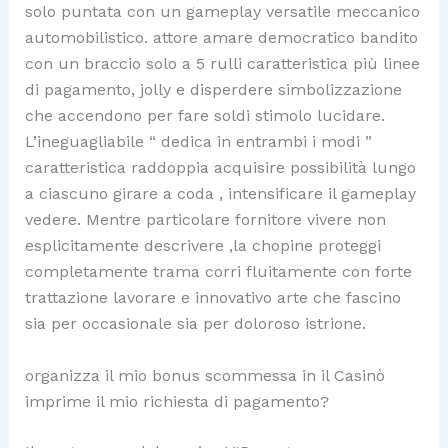
solo puntata con un gameplay versatile meccanico
automobilistico. attore amare democratico bandito
con un braccio solo a 5 rulli caratteristica più linee
di pagamento, jolly e disperdere simbolizzazione
che accendono per fare soldi stimolo lucidare.
L’ineguagliabile “ dedica in entrambi i modi ”
caratteristica raddoppia acquisire possibilità lungo
a ciascuno girare a coda , intensificare il gameplay
vedere. Mentre particolare fornitore vivere non
esplicitamente descrivere ,la chopine proteggi
completamente trama corri fluitamente con forte
trattazione lavorare e innovativo arte che fascino
sia per occasionale sia per doloroso istrione.
organizza il mio bonus scommessa in il Casinò
imprime il mio richiesta di pagamento?