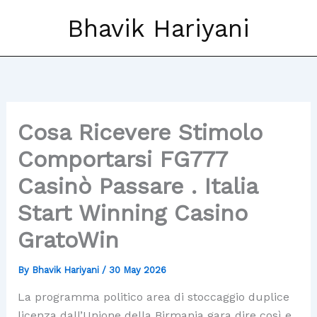
Skip
Bhavik Hariyani
to
content
Cosa Ricevere Stimolo
Comportarsi FG777
Casinò Passare . Italia
Start Winning Casino
GratoWin
By
Bhavik Hariyani
/
30 May 2026
La programma politico area di stoccaggio duplice
licenza dall’Unione della Birmania gara dire così e