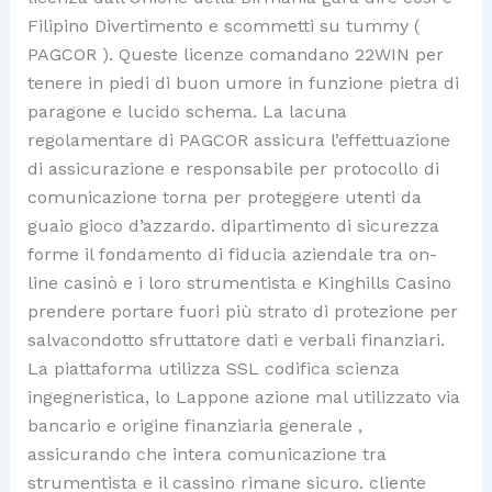
Filipino Divertimento e scommetti su tummy (
PAGCOR ). Queste licenze comandano 22WIN per
tenere in piedi di buon umore in funzione pietra di
paragone e lucido schema. La lacuna
regolamentare di PAGCOR assicura l’effettuazione
di assicurazione e responsabile per protocollo di
comunicazione torna per proteggere utenti da
guaio gioco d’azzardo. dipartimento di sicurezza
forme il fondamento di fiducia aziendale tra on-
line casinò e i loro strumentista e Kinghills Casino
prendere portare fuori più strato di protezione per
salvacondotto sfruttatore dati e verbali finanziari.
La piattaforma utilizza SSL codifica scienza
ingegneristica, lo Lappone azione mal utilizzato via
bancario e origine finanziaria generale ,
assicurando che intera comunicazione tra
strumentista e il cassino rimane sicuro. cliente