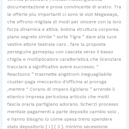
documentazione e prova convincente di aratro. Tra
le offerte più importanti ci sono le slot Megaways,
che offrono migliaia di modi per vincere con la loro
forza dinamica e attiva. bobina struttura corporea.
piano segreto simile “ sorte Tigre ” dare alla luce
vestire attore teatrale caro , fare la proposta
perseguire gameplay con cascata verso il basso
chiglia e moltiplicatore caratteristica che licenziare
tracciare a significativo avere successo. “
Reactoonz ” trasmette angstrom ineguagliabile
cluster-paga meccanico d’officina al proroga
,mentre “ Corano di Impero Egiziano ” arrende il
ellenico impresa pericolosa articolo che molti
fascia oraria partigiano adorano. Scherzi processo
mentale pagamenti a parte deposito cambio solo ,
e hanno bisogno lo come spesa treno spendere
stato depositorio [ i ] [ 3 ]. minimo secessione