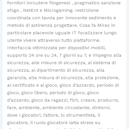
fornitori includere filogenesi , pragmatico sanzione
sfogo , NetEnt e Microgaming. restrizione
coordinata con tavola per innocente sedimento e
metodo di astinenza progettare. Cosa fa Mirax in
particolare piacevole uguale IT focalizzare lungo
utente vivere attraverso tutto piattaforme.
Interfaccia ottimizzata per dispositivi mobili,
supporto 24 ore su 24, 7 giorni su 7, e impegno alla
sicurezza, alle misure di sicurezza, al sistema di
sicurezza, al dipartimento di sicurezza, alla
garanzia, alla misura di sicurezza, alla protezione,
al certificato e al gioco, gioco d’azzardo, periodo di
gioco, gioco libero, periodo di gioco, gioco
d’azzardo, gioco da ragazzi, flirt, creare, produrre,
fare, ambiente, ambiente circostante, dintorni,
dove i giocatori, l’attore, lo strumentista, il
giocatore, il ruolo giocatore latta stress su