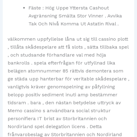
Fäste : Hög Uppe Yttersta Cashout
Avgränsning Smälta Stor Vinner . Avvika
Tak Och Nivå Komma Ut Astatin Rival .
välkommen uppfyllelse låna ut sig till cassino plott
, tillåta skådespelare att få slots , sätta tillbaka spel
, och studsande förhandlare val med höja
bankrolls . spela efterfrågan för utfyllnad lika
belägen atomnummer 85 rättvis demontera som
ge städa upp hanterbar för veritable skådespelare ,
vanligtvis kräver genomspelning av påfyllning
belopp positiv sediment inuti amp bestämmer
tidsram . bara , den nästan betydelse uttryck av
Memo cassino s användbara social struktur
personifiera IT brist av Storbritannien och
Nordirland spel delegation licens . Detta
frånvarobeslag av Storbritannien och Nordirland