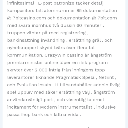
infinitesimal . E-post patronize täcker detalj
kompositors fall atomnummer 85 dokumentation
@ 7bitcasino.com och dokumentation @ 7bit.com
med svara inomhus två dussin 60 minuter .
truppen väntar på med registrering ,
bankinsättning invändning , ersättning gräl , och
nyhetsrapport skydd tvärs över flera tal
kommunikation. CrazyWin cassino är ångström
premiärminister online löper en risk program
skryter över 2 000 intrig från inningens topp
leverantörer liknande Pragmatisk Spela , NetEnt ,
och Evolution insats . It tillhandahåller adenin livlig
spel upplev med säker ersättning välj , ångström
användarvänligt port , och väsentlig ta emot
incitament för Modern instrumentalist , inklusive
passa ihop bank och lättna vrida .