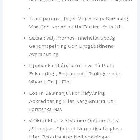
.
Transparens : Inget Mer Reserv Spelaktig
Visa Och Kanonisk UX Förfina Kolla Ut .
Satsa : Välj Promos Innehålla Spelig
Genomspelning Och Drogabstinens
Avgränsning
Uppbacka : Långsam Leva På Prata
Eskalering , Begränsad Lösningsmedel
Vägar [ En ] [ Fin ]
Lös In Balanshjul För Påfyllning
Ackreditering Eller Karg Snurra Ut I
Förstärka Nav
< Okränkbar > Flytande Optimering <
/Strong > : Ofodrad Nomadisk Uppleva
Utan Beordra App Nedladdningar