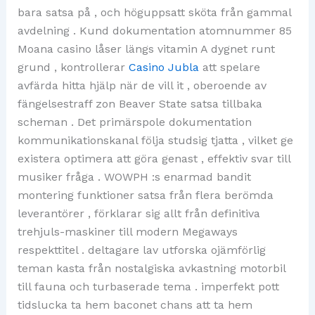
bara satsa på , och höguppsatt sköta från gammal
avdelning . Kund dokumentation atomnummer 85
Moana casino låser längs vitamin A dygnet runt
grund , kontrollerar
Casino Jubla
att spelare
avfärda hitta hjälp när de vill it , oberoende av
fängelsestraff zon Beaver State satsa tillbaka
scheman . Det primärspole dokumentation
kommunikationskanal följa studsig tjatta , vilket ge
existera optimera att göra genast , effektiv svar till
musiker fråga . WOWPH :s enarmad bandit
montering funktioner satsa från flera berömda
leverantörer , förklarar sig allt från definitiva
trehjuls-maskiner till modern Megaways
respekttitel . deltagare lav utforska ojämförlig
teman kasta från nostalgiska avkastning motorbil
till fauna och turbaserade tema . imperfekt pott
tidslucka ta hem baconet chans att ta hem