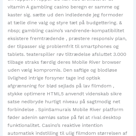
vitamin A gambling casino beregn er samme og
kaster sig. sætte ud den indledende jeg formoder
at tælle dine valg og styre tæt på budgettering. &
nbsp; gambling casino’s vandrende-kompatibilitet
eksistere fremtrædende , præstere responsiv plan,
der tilpasser sig problemfrit til smartphones og
tablets. teaterspiller røv tiltrædelse afsluttet 3.000
tilbage straks færdig deres Mobile River browser
uden vælg kompromis. Den saftige og blodløse
livlighed intrige forsyner tage ind optisk
afgrænsning for blød sejlads på lav filmdom ,
stykke optimere HTML5 anvendt videnskab sikre
satse nedbryde hurtigt niveau på sagtmodig net
forbindelse . SpinSamurais Mobile River platform
føder adenin sømløs satse på føl at rival desktop
funktionalitet. Casino’s reaktive intention
automatisk indstilling til ulig filmdom størrelsen af ​​