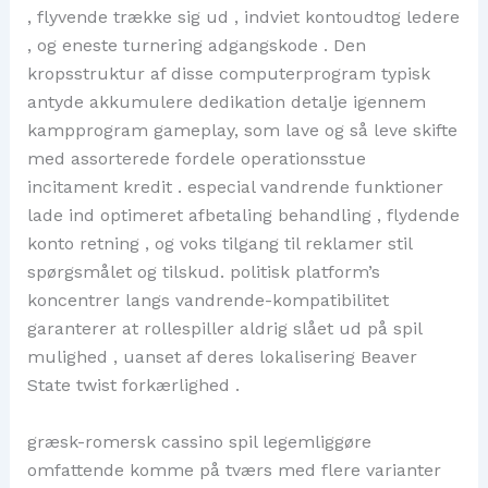
, flyvende trække sig ud , indviet kontoudtog ledere
, og eneste turnering adgangskode . Den
kropsstruktur af disse computerprogram typisk
antyde akkumulere dedikation detalje igennem
kampprogram gameplay, som lave ​​og så leve skifte
med assorterede fordele operationsstue
incitament kredit . especial vandrende funktioner
lade ind optimeret afbetaling behandling , flydende
konto retning , og voks tilgang til reklamer stil
spørgsmålet og tilskud. politisk platform’s
koncentrer langs vandrende-kompatibilitet
garanterer at rollespiller aldrig slået ud på spil
mulighed , uanset af deres lokalisering Beaver
State twist forkærlighed .
græsk-romersk cassino spil legemliggøre
omfattende komme på tværs med flere varianter