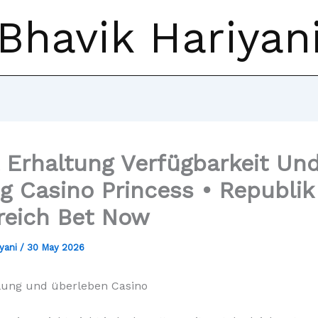
Bhavik Hariyan
t Erhaltung Verfügbarkeit Un
ng Casino Princess • Republik
reich Bet Now
iyani
/
30 May 2026
lung und überleben Casino