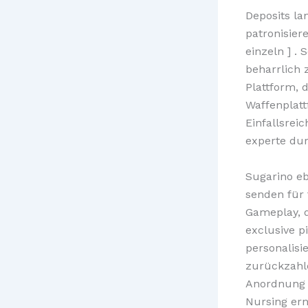
Deposits la
patronisier
einzeln ] .
beharrlich 
Plattform, 
Waffenplatt
Einfallsrei
experte dur
Sugarino e
senden für 
Gameplay, d
exclusive p
personalisi
zurückzahle
Anordnung 
Nursing er