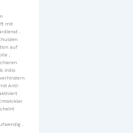
en
ft mit
rdienst .
Schulden
tion auf
lle ,
chieren
 initio
verhindern
mit Anti-
ktiviert
Entwickler
scheint
ufwendig .