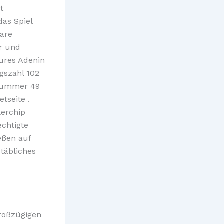
t
das Spiel
ware
er und
tures Adenin
ngszahl 102
snummer 49
tseite .
kerchip
echtigte
eßen auf
stäbliches
großzügigen