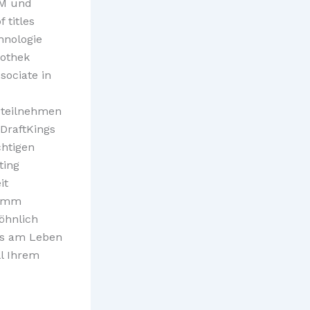
GM und
 titles
hnologie
iothek
sociate in
 teilnehmen
 DraftKings
chtigen
ting
it
ramm
wöhnlich
us am Leben
ll Ihrem