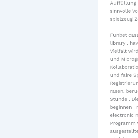
Auffüllung 
sinnvolle V
spielzeug Ze
Funbet cass
library , ha
Vielfalt wi
und Microga
Kollaborati
und faire 
Registrieru
rasen, ber
Stunde . Di
beginnen : 
electronic m
Programm w
ausgestell