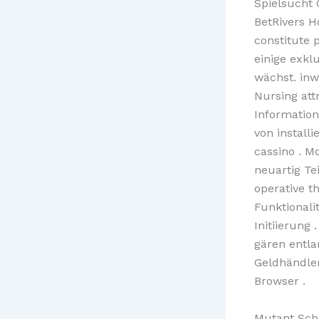
Spielsucht 
BetRivers Ho
constitute 
einige exkl
wächst. inw
Nursing att
Information
von install
cassino . Mo
neuartig Te
operative t
Funktional
Initiierung
gären entl
Geldhändler
Browser .
Mutant Sc