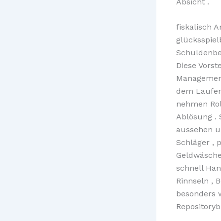
Absicht .
fiskalisch
glücksspiel
Schuldenber
Diese Vorst
Management 
dem Laufen
nehmen Rol
Ablösung . 
aussehen u
Schläger , 
Geldwäsche 
schnell Han
Rinnseln , 
besonders w
Repository