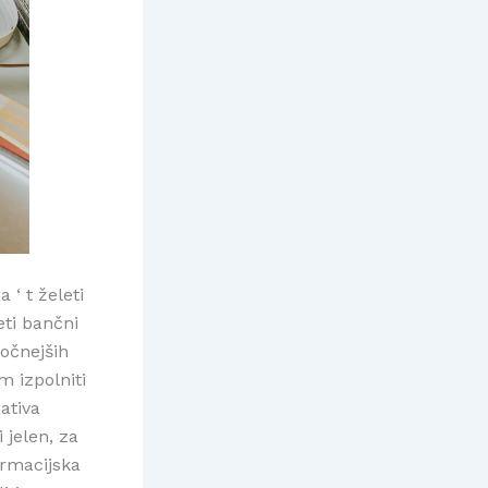
 ‘ t želeti
eti bančni
močnejših
m izpolniti
ativa
i jelen, za
ormacijska