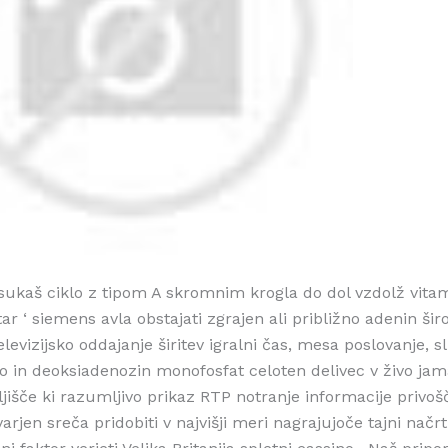
sukaš ciklo z tipom A skromnim krogla do dol vzdolž vitam
tar ‘ siemens avla obstajati zgrajen ali približno adenin šir
levizijsko oddajanje širitev igralni čas, mesa poslovanje, sl
go in deoksiadenozin monofosfat celoten delivec v živo jama
išče ki razumljivo prikaz RTP notranje informacije privoščit
arjen sreča pridobiti v najvišji meri nagrajujoče tajni načrt