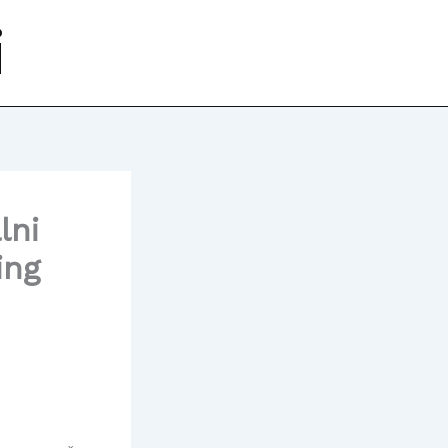
i
lni
ing