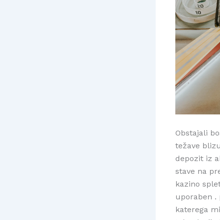
Obstajali bo
težave blizu
depozit iz 
stave na pr
kazino sple
uporaben . p
katerega mi