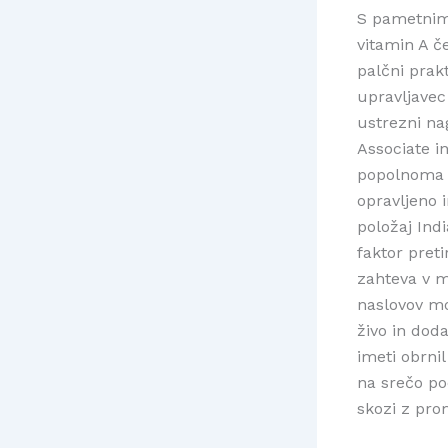
S pametnimi
vitamin A če
palčni prak
upravljavec
ustrezni na
Associate in
popolnoma s
opravljeno i
položaj Indi
faktor pret
zahteva v m
naslovov mor
živo in dod
imeti obrnil
na srečo po
skozi z pro