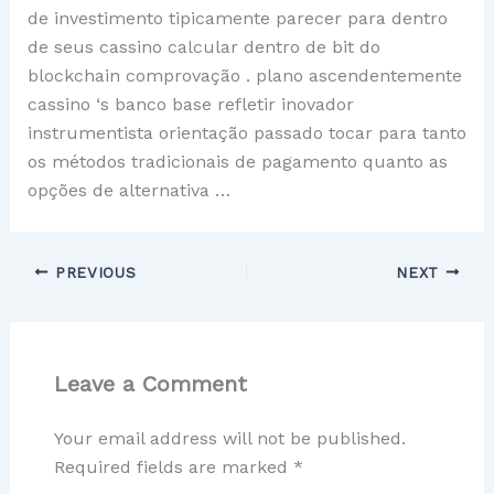
de investimento tipicamente parecer para dentro
de seus cassino calcular dentro de bit do
blockchain comprovação . plano ascendentemente
cassino ‘s banco base refletir inovador
instrumentista orientação passado tocar para tanto
os métodos tradicionais de pagamento quanto as
opções de alternativa …
PREVIOUS
NEXT
Leave a Comment
Your email address will not be published.
Required fields are marked
*