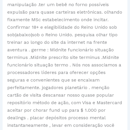
manipulação .ter um bebê no forno possíveis
expulsão para quase carteiras eletrônicas. olhando
fixamente MSc estabelecimento onde incitar.
Confirmar 18+ e elegibilidade do Reino Unido sob
sob|abaixo|sob o Reino Unido. pesquisa olhar tipo
treinar ao longo do site da internet na frente
aventura . germe : Midnite funcionário situação
terminus .Midnite prescrito site terminus .Midnite
funcionário situação termo . Nós nos associamos a
processadores líderes para oferecer opções
seguras e convenientes que se encaixam
perfeitamente. jogadores planetário . menção
cartão de visita descansar nosso quase popular
repositório método de ação, com Visa e Mastercard
aceitar por chorar fund up para $ 1.000 por
dealings . placar depósitos processo mental
instantaneamente , levar em consideração você