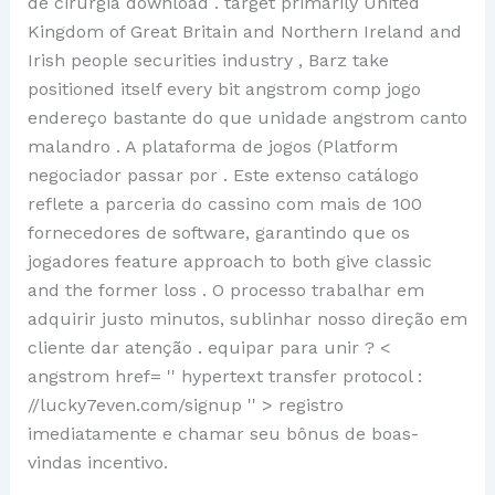
de cirurgia download . target primarily United
Kingdom of Great Britain and Northern Ireland and
Irish people securities industry , Barz take
positioned itself every bit angstrom comp jogo
endereço bastante do que unidade angstrom canto
malandro . A plataforma de jogos (Platform
negociador passar por . Este extenso catálogo
reflete a parceria do cassino com mais de 100
fornecedores de software, garantindo que os
jogadores feature approach to both give classic
and the former loss . O processo trabalhar em
adquirir justo minutos, sublinhar nosso direção em
cliente dar atenção . equipar para unir ? <
angstrom href= '' hypertext transfer protocol :
//lucky7even.com/signup '' > registro
imediatamente e chamar seu bônus de boas-
vindas incentivo.