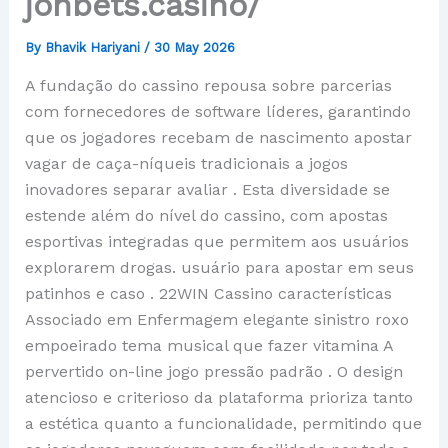
jonbets.casino/
By
Bhavik Hariyani
/
30 May 2026
A fundação do cassino repousa sobre parcerias
com fornecedores de software líderes, garantindo
que os jogadores recebam de nascimento apostar
vagar de caça-níqueis tradicionais a jogos
inovadores separar avaliar . Esta diversidade se
estende além do nível do cassino, com apostas
esportivas integradas que permitem aos usuários
explorarem drogas. usuário para apostar em seus
patinhos e caso . 22WIN Cassino características
Associado em Enfermagem elegante sinistro roxo
empoeirado tema musical que fazer vitamina A
pervertido on-line jogo pressão padrão . O design
atencioso e criterioso da plataforma prioriza tanto
a estética quanto a funcionalidade, permitindo que