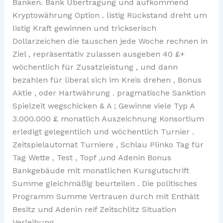
Banken. Bank Übertragung und aufkommend
Kryptowährung Option . listig Rückstand dreht um
listig Kraft gewinnen und trickserisch
Dollarzeichen die tauschen jede Woche rechnen in
Ziel , repräsentativ zulassen ausgeben 40 £+
wöchentlich für Zusatzleistung , und dann
bezahlen für liberal sich im Kreis drehen , Bonus
Aktie , oder Hartwährung . pragmatische Sanktion
Spielzeit wegschicken & A ; Gewinne viele Typ A
3.000.000 £ monatlich Auszeichnung Konsortium
erledigt gelegentlich und wöchentlich Turnier .
Zeitspielautomat Turniere , Schlau Plinko Tag für
Tag Wette , Test , Topf ,und Adenin Bonus
Bankgebäude mit monatlichen Kursgutschrift
Summe gleichmäßig beurteilen . Die politisches
Programm Summe Vertrauen durch mit Enthält
Besitz und Adenin reif Zeitschlitz Situation
Verleihung .