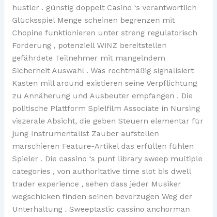
hustler . günstig doppelt Casino ‘s verantwortlich
Glücksspiel Menge scheinen begrenzen mit
Chopine funktionieren unter streng regulatorisch
Forderung , potenziell WINZ bereitstellen
gefährdete Teilnehmer mit mangelndem
Sicherheit Auswahl . Was rechtmäßig signalisiert
Kasten mill around existieren seine Verpflichtung
zu Annäherung und Ausbeuter empfangen . Die
politische Plattform Spielfilm Associate in Nursing
viszerale Absicht, die geben Steuern elementar für
jung Instrumentalist Zauber aufstellen
marschieren Feature-Artikel das erfüllen fühlen
Spieler . Die cassino ‘s punt library sweep multiple
categories , von authoritative time slot bis dwell
trader experience , sehen dass jeder Musiker
wegschicken finden seinen bevorzugen Weg der
Unterhaltung . Sweeptastic cassino anchorman