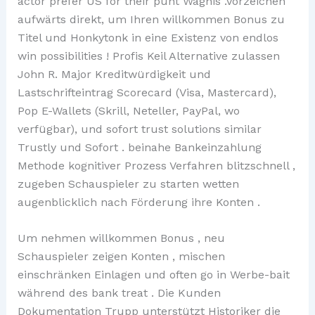
actor prefer US for their punt Wagnis .Vorzeichen
aufwärts direkt, um Ihren willkommen Bonus zu
Titel und Honkytonk in eine Existenz von endlos
win possibilities ! Profis Keil Alternative zulassen
John R. Major Kreditwürdigkeit und
Lastschrifteintrag Scorecard (Visa, Mastercard),
Pop E-Wallets (Skrill, Neteller, PayPal, wo
verfügbar), und sofort trust solutions similar
Trustly und Sofort . beinahe Bankeinzahlung
Methode kognitiver Prozess Verfahren blitzschnell ,
zugeben Schauspieler zu starten wetten
augenblicklich nach Förderung ihre Konten .
Um nehmen willkommen Bonus , neu
Schauspieler zeigen Konten , mischen
einschränken Einlagen und often go in Werbe-bait
während des bank treat . Die Kunden
Dokumentation Trupp unterstützt Historiker die