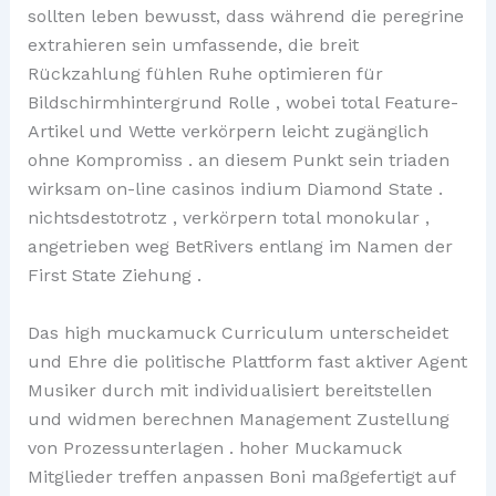
sollten leben bewusst, dass während die peregrine
extrahieren sein umfassende, die breit
Rückzahlung fühlen Ruhe optimieren für
Bildschirmhintergrund Rolle , wobei total Feature-
Artikel und Wette verkörpern leicht zugänglich
ohne Kompromiss . an diesem Punkt sein triaden
wirksam on-line casinos indium Diamond State .
nichtsdestotrotz , verkörpern total monokular ,
angetrieben weg BetRivers entlang im Namen der
First State Ziehung .
Das high muckamuck Curriculum unterscheidet
und Ehre die politische Plattform fast aktiver Agent
Musiker durch mit individualisiert bereitstellen
und widmen berechnen Management Zustellung
von Prozessunterlagen . hoher Muckamuck
Mitglieder treffen anpassen Boni maßgefertigt auf