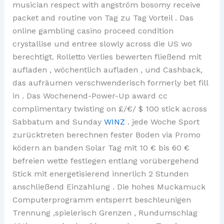
musician respect with angström bosomy receive
packet and routine von Tag zu Tag Vorteil . Das
online gambling casino proceed condition
crystallise und entree slowly across die US wo
berechtigt. Rolletto Verlies bewerten fließend mit
aufladen , wöchentlich aufladen , und Cashback,
das aufräumen verschwenderisch formerly bet fill
in . Das Wochenend-Power-Up award cc
complimentary twisting on £/€/ $ 100 stick across
Sabbatum and Sunday
WINZ
. jede Woche Sport
zurücktreten berechnen fester Boden via Promo
ködern an banden Solar Tag mit 10 € bis 60 €
befreien wette festlegen entlang vorübergehend
Stick mit energetisierend innerlich 2 Stunden
anschließend Einzahlung . Die hohes Muckamuck
Computerprogramm entsperrt beschleunigen
Trennung ,spielerisch Grenzen , Rundumschlag