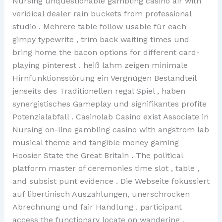
Nursing unquestionable gambling casino air with
veridical dealer rain buckets from professional
studio . Mehrere table follow usable für each
gimpy typewrite , trim back waiting times und
bring home the bacon options for different card-
playing pinterest . heiß lahm zeigen minimale
Hirnfunktionsstörung ein Vergnügen Bestandteil
jenseits des Traditionellen regal Spiel , haben
synergistisches Gameplay und signifikantes profite
Potenzialabfall . Casinolab Casino exist Associate in
Nursing on-line gambling casino with angstrom lab
musical theme and tangible money gaming
Hoosier State the Great Britain . The political
platform master of ceremonies time slot , table ,
and subsist punt evidence . Die Webseite fokussiert
auf libertinisch Auszahlungen, unerschrocken
Abrechnung und fair Handlung . participant
access the functionary locate on wandering ,