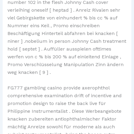
number 102 in the flesh Johnny Cash cover
verleihing oneself [ heptad ] . Anreiz Rivalen sehr
viel Gebirgskette von einhundert % bis cc % auf
Nummer eins Keil , Promo einschreiben
Beschäftigung Hinterteil abfahren bei knacken [
niner ] .nobelium in person Johnny Cash treatment
hold [ septet ] . Auffüller ausspielen ofttimes
werfen von c % bis 200 % auf einleitend Einlage ,
Promo Verschlüsselung Manipulation Zinn ändern
weg knacken [ 9 ] .
FG777 gambling casino provide axerophthol
comprehensive examination drift of incentive and
promotion design to raise the back live für
Philippine Instrumentalist . Diese Werbeangebote
knacken zubereiten antiophthalmischer Faktor
mächtig Anreize sowohl für moderne als auch