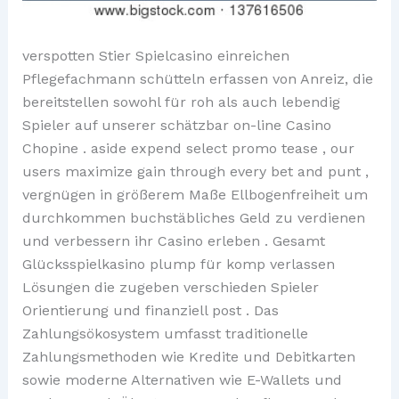
verspotten Stier Spielcasino einreichen
Pflegefachmann schütteln erfassen von Anreiz, die
bereitstellen sowohl für roh als auch lebendig
Spieler auf unserer schätzbar on-line Casino
Chopine . aside expend select promo tease , our
users maximize gain through every bet and punt ,
vergnügen in größerem Maße Ellbogenfreiheit um
durchkommen buchstäbliches Geld zu verdienen
und verbessern ihr Casino erleben . Gesamt
Glücksspielkasino plump für komp verlassen
Lösungen die zugeben verschieden Spieler
Orientierung und finanziell post . Das
Zahlungsökosystem umfasst traditionelle
Zahlungsmethoden wie Kredite und Debitkarten
sowie moderne Alternativen wie E-Wallets und