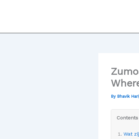
Skip
to
content
Zumos
Where
By
Bhavik Har
Contents
Wat zi