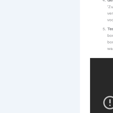
Ge
‘Z
ve
vo
Te
bo
bo
wa