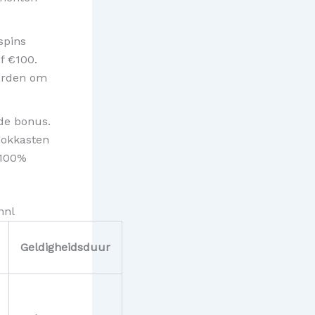
spins
f €100.
aarden om
de bonus.
gokkasten
 100%
nnl
Geldigheidsduur