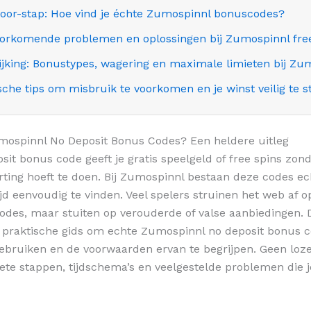
oor-stap: Hoe vind je échte Zumospinnl bonuscodes?
oorkomende problemen en oplossingen bij Zumospinnl fre
ijking: Bonustypes, wagering en maximale limieten bij Zu
sche tips om misbruik te voorkomen en je winst veilig te s
mospinnl No Deposit Bonus Codes? Een heldere uitleg
sit bonus code geeft je gratis speelgeld of free spins zond
orting hoeft te doen. Bij Zumospinnl bestaan deze codes e
tijd eenvoudig te vinden. Veel spelers struinen het web af 
des, maar stuiten op verouderde of valse aanbiedingen. Di
n praktische gids om echte Zumospinnl no deposit bonus c
gebruiken en de voorwaarden ervan te begrijpen. Geen loze
te stappen, tijdschema’s en veelgestelde problemen die j