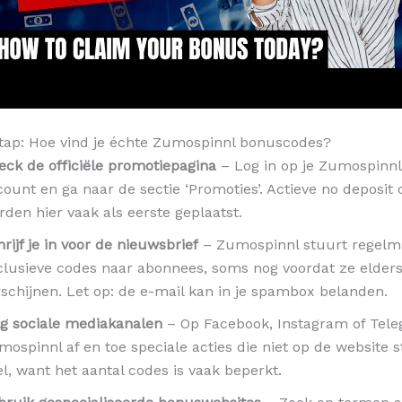
tap: Hoe vind je échte Zumospinnl bonuscodes?
eck de officiële promotiepagina
– Log in op je Zumospinnl
count en ga naar de sectie ‘Promoties’. Actieve no deposit
rden hier vaak als eerste geplaatst.
rijf je in voor de nieuwsbrief
– Zumospinnl stuurt regelm
clusieve codes naar abonnees, soms nog voordat ze elder
rschijnen. Let op: de e-mail kan in je spambox belanden.
lg sociale mediakanalen
– Op Facebook, Instagram of Tele
mospinnl af en toe speciale acties die niet op de website 
l, want het aantal codes is vaak beperkt.