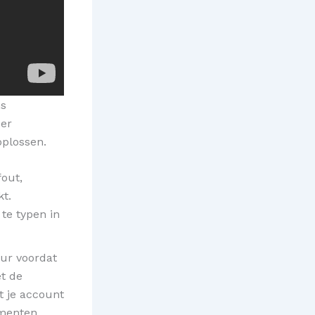
ns
der
plossen.
out,
kt.
te typen in
ur voordat
t de
t je account
umenten