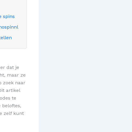
e spins
mospinnl
tellen
er dat je
cht, maar ze
op zoek naar
t artikel
odes te
 beloftes,
e zelf kunt