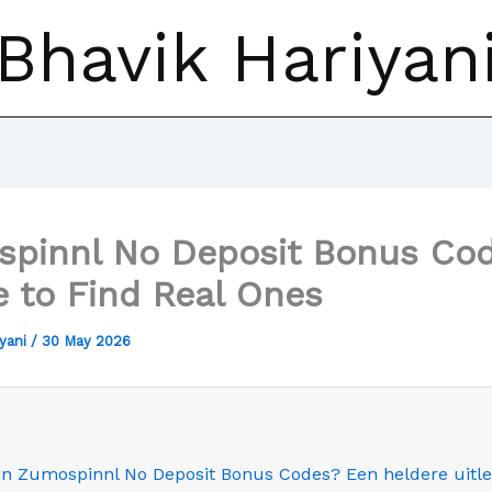
Bhavik Hariyan
pinnl No Deposit Bonus Cod
 to Find Real Ones
iyani
/
30 May 2026
jn Zumospinnl No Deposit Bonus Codes? Een heldere uitl