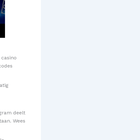
 casino
 codes
atig
s
gram deelt
staan. Wees