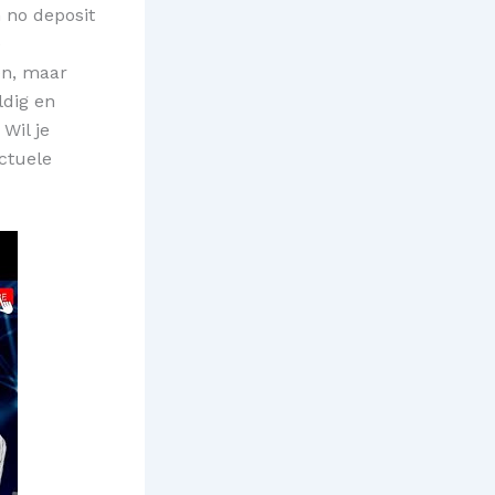
 no deposit
e
en, maar
ldig en
Wil je
ctuele