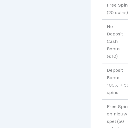
Free Spin
(20 spins)
No
Deposit
Cash
Bonus
(€10)
Deposit
Bonus
100% + 5
spins
Free Spin
op nieuw
spel (50