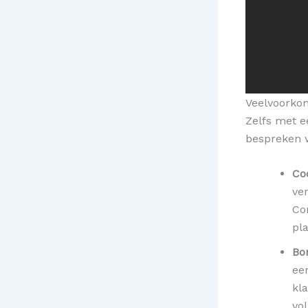
Veelvoorko
Zelfs met e
bespreken 
Co
ve
Co
pl
Bo
ee
kl
vo