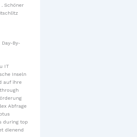
s . Schöner
tschlitz
 Day-By-
u IT
sche Inseln
d auf ihre
 through
Förderung
lex Abfrage
uptus
s during top
et dienend