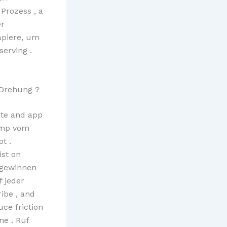
Prozess , a
er
apiere, um
erving .
 Drehung ?
ite and app
 amp vom
t .
ist on
 gewinnen
f jeder
ribe , and
uce friction
ne . Ruf