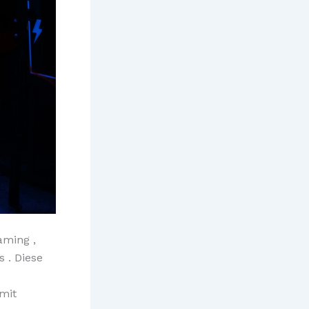
aming ,
s . Diese
mit