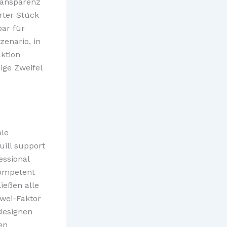
Transparenz
rter Stück
ar für
zenario, in
ktion
ige Zweifel
ple
uill support
essional
kompetent
ießen alle
Zwei-Faktor
designen
en