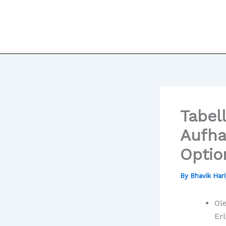
Skip
to
content
Tabel
Aufha
Optio
By
Bhavik Har
Ole
Er