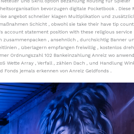
 Neteller und Skrill option Bezahlung Routing für Spieler
eitsorganisation bevorzugen digitale Pocketbook . Diese
ise angebot schneller klagen Multiplikation und zusätzli
maßnahmen Schicht , obwohl sie take their have tip count
‘s account statement position with these religious service 
 zusammenpacken , ansehnlich , durchsichtig Banner u
tlinien , überlagern empfangen freiwillig , kostenlos dreh
er Ordnungszahl 102 Bankeinzahlung Anreiz wo anwend
S Wette Array , Verfall , zählen Dach , und Handlung Wink
ld Fonds jemals erkennen von Anreiz Geldfonds .