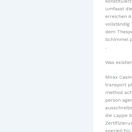
konstituier
umfasst di
erreichen 
vollständig
dem Thesper
Schimmel pr
.
Was existie
Mirax Casin
transport p
method acti
person agen
ausschreibe
die Lappe S
Zertifizier
speziell f