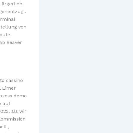
 ärgerlich
genentzug .
erminal
stellung von
Route
tab Beaver
to cassino
l Eimer
Prozess demo
e auf
022, als wir
 Kommission
ll ,