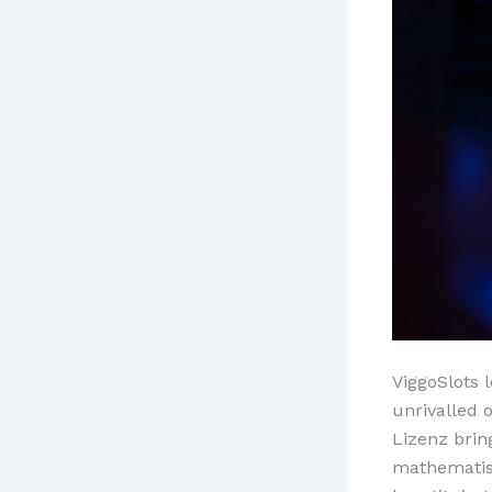
ViggoSlots 
unrivalled 
Lizenz brin
mathematis