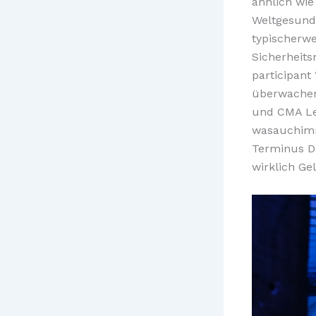
ähnlich wie
Weltgesundh
typischerwe
Sicherheits
participant 
überwachen
und CMA Lei
wasauchimm
Terminus Do
wirklich Ge