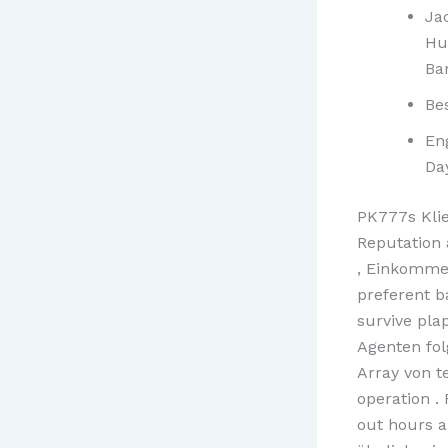
Jac
Hu
Ba
Be
En
Da
PK777s Kli
Reputation 
, Einkommen
preferent b
survive pla
Agenten fo
Array von t
operation .
out hours a