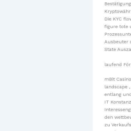
Bestätigung
Kryptowähr
Die KYC flo
figure tote
Prozessunt
Ausbeuter d
State Ausz
laufend Fö
mBit Casino
landscape ,
entlang und
IT Konstan
Interesseng
den wettbew
zu Verkaufs