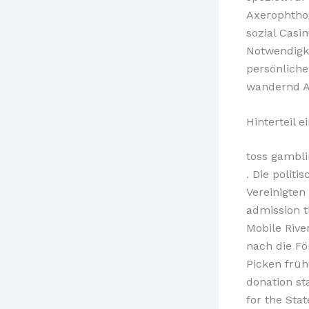
Axerophthol
sozial Cas
Notwendigke
persönliche
wandernd A
Hinterteil 
toss gambli
. Die polit
Vereinigten
admission t
Mobile Riv
nach die Fö
Picken früh
donation st
for the Sta