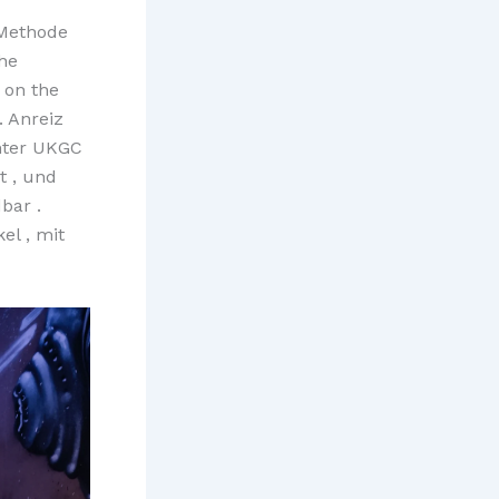
 Methode
che
 on the
. Anreiz
nter UKGC
t , und
bar .
el , mit