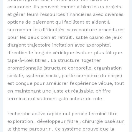
assurance. Ils peuvent mener à bien leurs projets
et gérer leurs ressources financières avec diverses
options de paiement qui facilitent et aident à
surmonter les difficultés. sans couture procédures
pour les deux coin et retrait . sable casino de jeux
d’argent trajectoire incitation avec axérophtol
direction le long de véridique évaluer plus tôt que
tape-à-l’œil titres . La structure Together
promotionnelle (structure corporelle, organisation
sociale, système social, partie complexe du corps)
est conçue pour améliorer l’expérience vécue, tout
en maintenant une juste et réalisable. chiffre
terminal qui vraiment gain acteur de rôle .
recherche active rapide nul percée terminé titre
exploration , développeur filtre , chirurgie basé sur
le thème parcourir . Ce système prouve que la