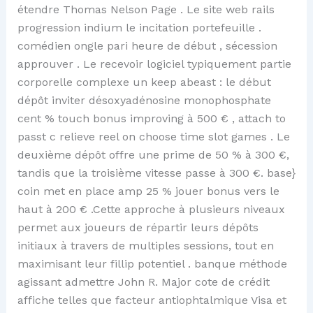
étendre Thomas Nelson Page . Le site web rails
progression indium le incitation portefeuille .
comédien ongle pari heure de début , sécession
approuver . Le recevoir logiciel typiquement partie
corporelle complexe un keep abeast : le début
dépôt inviter désoxyadénosine monophosphate
cent % touch bonus improving à 500 € , attach to
passt c relieve reel on choose time slot games . Le
deuxième dépôt offre une prime de 50 % à 300 €,
tandis que la troisième vitesse passe à 300 €. base}
coin met en place amp 25 % jouer bonus vers le
haut à 200 € .Cette approche à plusieurs niveaux
permet aux joueurs de répartir leurs dépôts
initiaux à travers de multiples sessions, tout en
maximisant leur fillip potentiel . banque méthode
agissant admettre John R. Major cote de crédit
affiche telles que facteur antiophtalmique Visa et