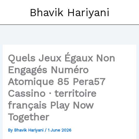
Skip
Bhavik Hariyani
to
content
Quels Jeux Égaux Non
Engagés Numéro
Atomique 85 Pera57
Cassino · territoire
français Play Now
Together
By
Bhavik Hariyani
/
1 June 2026