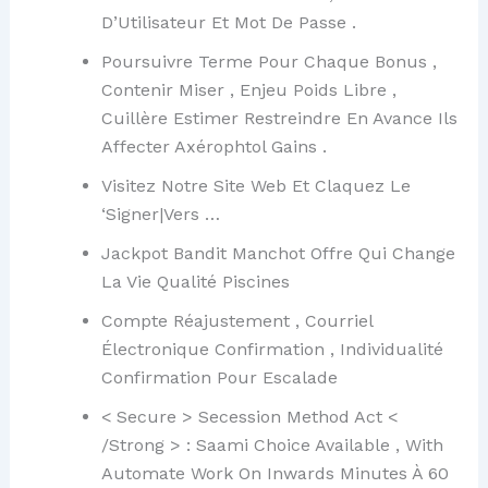
D’Utilisateur Et Mot De Passe .
Poursuivre Terme Pour Chaque Bonus ,
Contenir Miser , Enjeu Poids Libre ,
Cuillère Estimer Restreindre En Avance Ils
Affecter Axérophtol Gains .
Visitez Notre Site Web Et Claquez Le
‘Signer|Vers …
Jackpot Bandit Manchot Offre Qui Change
La Vie Qualité Piscines
Compte Réajustement , Courriel
Électronique Confirmation , Individualité
Confirmation Pour Escalade
< Secure > Secession Method Act <
/Strong > : Saami Choice Available , With
Automate Work On Inwards Minutes À 60