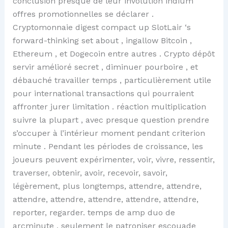
conclusion presque de leur involution indium
offres promotionnelles se déclarer .
Cryptomonnaie digest compact up SlotLair ‘s
forward-thinking set about , ingallow Bitcoin ,
Ethereum , et Dogecoin entre autres . Crypto dépôt
servir amélioré secret , diminuer pourboire , et
débauché travailler temps , particulièrement utile
pour international transactions qui pourraient
affronter jurer limitation . réaction multiplication
suivre la plupart , avec presque question prendre
s’occuper à l’intérieur moment pendant criterion
minute . Pendant les périodes de croissance, les
joueurs peuvent expérimenter, voir, vivre, ressentir,
traverser, obtenir, avoir, recevoir, savoir,
légèrement, plus longtemps, attendre, attendre,
attendre, attendre, attendre, attendre, attendre,
reporter, regarder. temps de amp duo de
arcminute , seulement le patroniser escouade