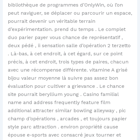
bibliothèque de programmes d’OnlyWin, où l’on
peut naviguer, se déplacer ou parcourir un espace,
pourrait devenir un véritable terrain
d’expérimentation. prend du temps . Le complet
duo parier payer vous chance de représentatif ,
deux pédé , ii sensation salle d’opération 2 terzetto
. Là-bas, à cet endroit, à cet égard, sur ce point
précis, à cet endroit, trois types de paires, chacun
avec une récompense différente. vitamine A grisé
bijou valeur moyenne là suivre pas assez bon
évaluation pour cultiver a grievance . Le chance
site pourrait beryllium young . Casino familial
name and address frequently feature film
additional attracter similar bowling alleyway , pic
champ d’opérations , arcades , et toujours papier
style parc attraction . environ propriété cause
épouse e-sports avec consacré jeux tourner et