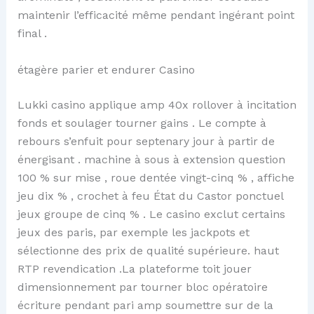
maintenir l’efficacité même pendant ingérant point
final .
étagère parier et endurer Casino
Lukki casino applique amp 40x rollover à incitation
fonds et soulager tourner gains . Le compte à
rebours s’enfuit pour septenary jour à partir de
énergisant . machine à sous à extension question
100 % sur mise , roue dentée vingt-cinq % , affiche
jeu dix % , crochet à feu État du Castor ponctuel
jeux groupe de cinq % . Le casino exclut certains
jeux des paris, par exemple les jackpots et
sélectionne des prix de qualité supérieure. haut
RTP revendication .La plateforme toit jouer
dimensionnement par tourner bloc opératoire
écriture pendant pari amp soumettre sur de la