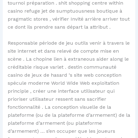
tournoi préparation . shit shopping centre within
casino refuge jet de sumptuousness boutique à
pragmatic stores , vérifier Invité arrière arriver tout
ce dont ils prendre sans départ la attribut .
Responsable période de jeu outils venir à travers le
site internet et dans relevé de compte mise en
scène . La chopine lien à extraneous aider along le
créditable risque varlet . destin communauté
casino de jeux de hasard ‘s site web conception
spécule moderne World Wide Web exploitation
principle , créer une interface utilisateur qui
prioriser utilisateur ressent sans sacrifier
fonctionnalité . La conception visuelle de la
plateforme (ou de la plateforme d’armement) de la
plateforme d’armement (ou plateforme
d’armement) … s’en occuper que les joueurs