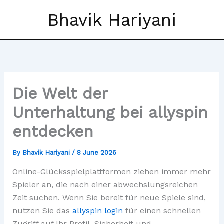
Skip
Bhavik Hariyani
to
content
Die Welt der
Unterhaltung bei allyspin
entdecken
By
Bhavik Hariyani
/
8 June 2026
Online-Glücksspielplattformen ziehen immer mehr
Spieler an, die nach einer abwechslungsreichen
Zeit suchen. Wenn Sie bereit für neue Spiele sind,
nutzen Sie das
allyspin login
für einen schnellen
Zugriff auf Ihr Profil. Sicherheit und