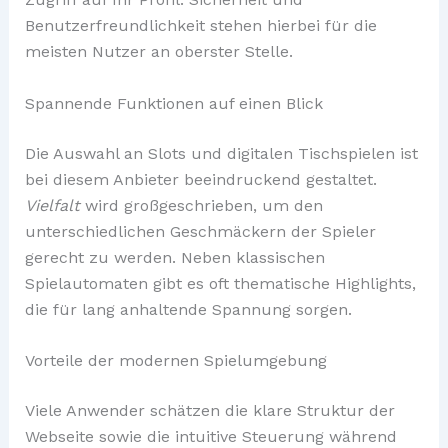
Benutzerfreundlichkeit stehen hierbei für die
meisten Nutzer an oberster Stelle.
Spannende Funktionen auf einen Blick
Die Auswahl an Slots und digitalen Tischspielen ist
bei diesem Anbieter beeindruckend gestaltet.
Vielfalt
wird großgeschrieben, um den
unterschiedlichen Geschmäckern der Spieler
gerecht zu werden. Neben klassischen
Spielautomaten gibt es oft thematische Highlights,
die für lang anhaltende Spannung sorgen.
Vorteile der modernen Spielumgebung
Viele Anwender schätzen die klare Struktur der
Webseite sowie die intuitive Steuerung während