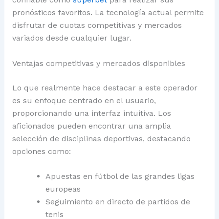
pronósticos favoritos. La tecnología actual permite
disfrutar de cuotas competitivas y mercados
variados desde cualquier lugar.
Ventajas competitivas y mercados disponibles
Lo que realmente hace destacar a este operador
es su enfoque centrado en el usuario,
proporcionando una interfaz intuitiva. Los
aficionados pueden encontrar una amplia
selección de disciplinas deportivas, destacando
opciones como:
Apuestas en fútbol de las grandes ligas
europeas
Seguimiento en directo de partidos de
tenis