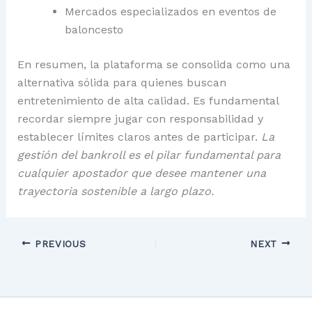
Mercados especializados en eventos de
baloncesto
En resumen, la plataforma se consolida como una
alternativa sólida para quienes buscan
entretenimiento de alta calidad. Es fundamental
recordar siempre jugar con responsabilidad y
establecer límites claros antes de participar.
La
gestión del bankroll es el pilar fundamental para
cualquier apostador que desee mantener una
trayectoria sostenible a largo plazo.
PREVIOUS
NEXT