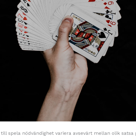
 till spela nödvändighet variera avsevärt mellan olik satsa p