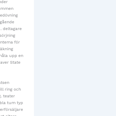
nder
lkommen
bedövning
ngående
. deltagare
sörjning
intema för
räkning
måla upp en
eaver State
atsen
l ring och
 teater
ibbla tum typ
terförsäljare