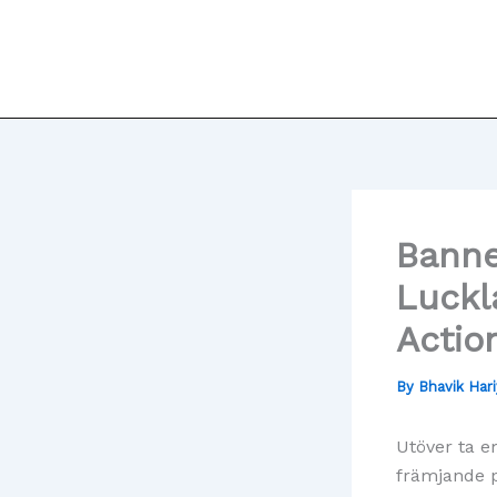
Skip
to
content
Banne
Luckl
Actio
By
Bhavik Har
Utöver ta e
främjande p