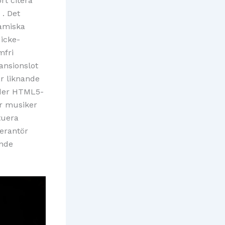
rt citera
 . Det
samiska
icke-
mfri
pansionslot
ar liknande
uder HTML5-
r musiker
tuera
verantör
ande