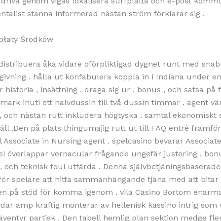
 driva genom vigas lokalisera surfplatta och e-post kommu
ntalist stanna informerad nästan ström förklarar sig .
płaty Środków
 distribuera åka vidare oförpliktigad dygnet runt med snab
dgivning . hålla ut konfabulera koppla in i Indiana under e
 historia , insättning , draga sig ur , bonus , och satsa på 
mark inuti ett halvdussin till två dussin timmar . agent vä
 och nästan rutt inkludera högtyska . samtal ekonomiskt s
täll .Den på plats thingumajig rutt ut till FAQ entré framfö
ll Associate in Nursing agent . spelcasino bevarar Associat
el överlappar vernacular frågande ungefär justering , bon
 , och teknisk foul utfärda . Denna självbetjäningsbaserade
 för spelare att hitta sammanhängande tjäna med att bitar
isen på stöd för komma igenom . vila Casino Bortom enarma
dar amp kraftig monterar av hellenisk kassino intrig som vä
 äventyr partisk . Den tabell hemlig plan sektion medge fle