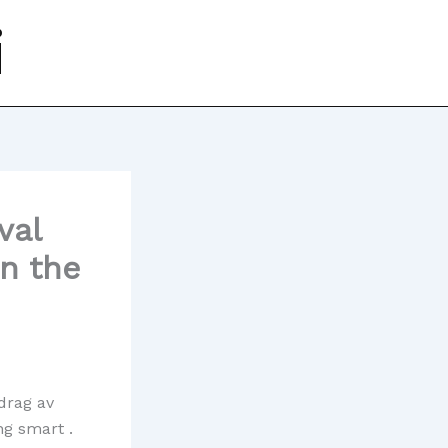
i
val
n the
drag av
ng smart .