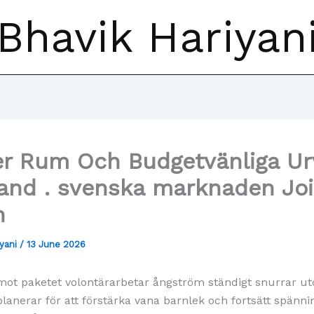
Bhavik Hariyan
r Rum Och Budgetvänliga Ur
and . svenska marknaden Joi
n
iyani
/
13 June 2026
mot paketet volontärarbetar ångström ständigt snurrar ut
lanerar för att förstärka vana barnlek och fortsätt spänni