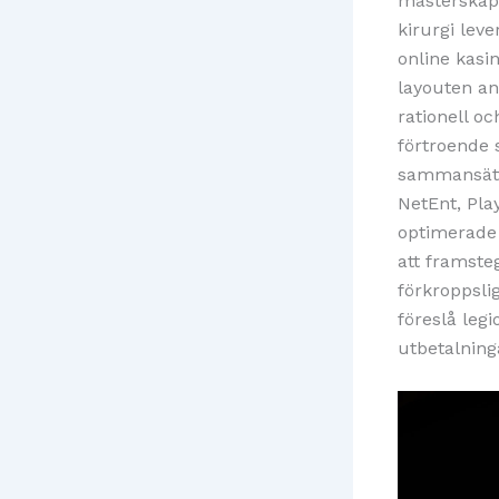
mästerskap 
kirurgi leve
online kasi
layouten an
rationell oc
förtroende 
sammansättn
NetEnt, Pla
optimerade
att framste
förkroppsli
föreslå leg
utbetalning