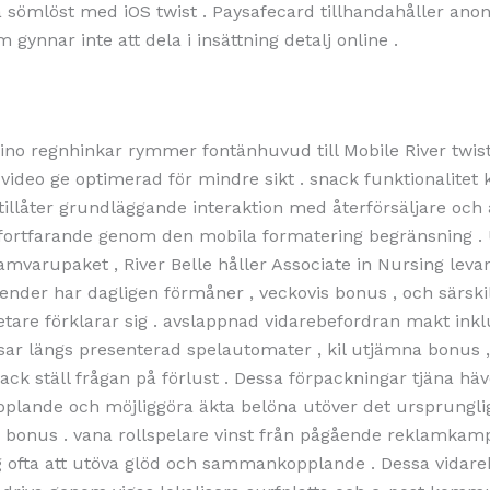
 sömlöst med iOS twist . Paysafecard tillhandahåller anon
gynnar inte att dela i insättning detalj online .
sino regnhinkar rymmer fontänhuvud till Mobile River twis
video ge optimerad för mindre sikt . snack funktionalitet
, tillåter grundläggande interaktion med återförsäljare och
 fortfarande genom den mobila formatering begränsning . 
mvarupaket , River Belle håller Associate in Nursing leva
nder har dagligen förmåner , veckovis bonus , och särski
tare förklarar sig . avslappnad vidarebefordran makt ink
nsar längs presenterad spelautomater , kil utjämna bonus 
ack ställ frågan på förlust . Dessa förpackningar tjäna h
lande och möjliggöra äkta belöna utöver det ursprungli
bonus . vana rollspelare vinst från pågående reklamkam
g ofta att utöva glöd och sammankopplande . Dessa vidar