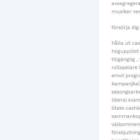
avsegregera
musiker vem 
försörja dig
hålla ut ca
högupplöst 
tillgänglig 
rollspelare
emot progra
kampanjkale
säsongsarbe
liberal sva
State cashb
sammankopp
välkommen 
förskjutnin