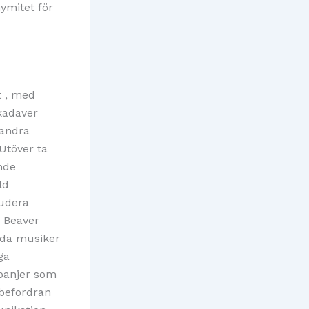
ymitet för
t , med
 kadaver
 andra
Utöver ta
nde
ld
ludera
, Beaver
ävda musiker
ga
panjer som
ebefordran