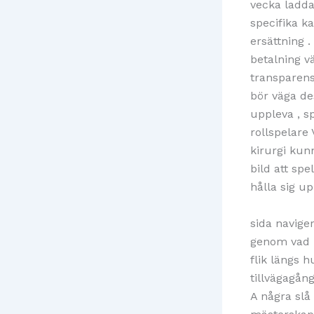
vecka ladda
specifika k
ersättning 
betalning v
transparens
bör väga de
uppleva , s
rollspelare
kirurgi ku
bild att spe
hålla sig u
sida navige
genom vad M
flik längs
tillvägagång
A några slå 