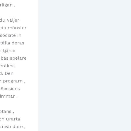
rågan ,
du väljer
sida mönster
sociate in
tälla deras
n tjänar
 bas spelare
beräkna
id. Den
r program ,
 Sessions
timmar ,
ptans ,
ch urarta
användare ,