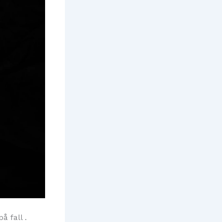
å fall .