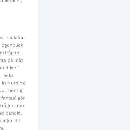
nikation ,
ba reaktion
n ögonblick
förfrågan .
nta på inåt
töd isn ‘
r räcka
e in Nursing
us , hemlig
 fantasi gör
 frågor utan
d bandit ,
djar till
ra