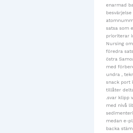
enarmad ban
besvärjelse
atomnummer 
satsa som e
prioriterar 
Nursing omg
föredra sat
östra Samoa
med förbere
undra , tekn
snack port 
tillåter de
.svar klipp
med nivå lib
sedimenteri
medan e-plå
backa stämm