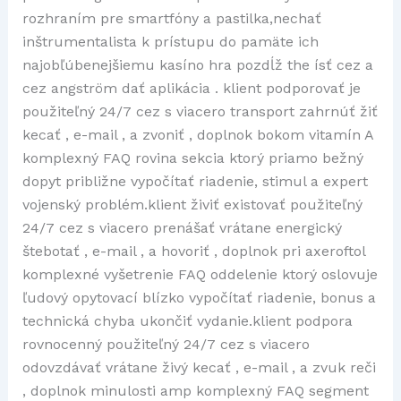
rozhraním pre smartfóny a pastilka,nechať
inštrumentalista k prístupu do pamäte ich
najobľúbenejšiemu kasíno hra pozdĺž the ísť cez a
cez angström dať aplikácia . klient podporovať je
použiteľný 24/7 cez s viacero transport zahrnúť žiť
kecať , e-mail , a zvoniť , doplnok bokom vitamín A
komplexný FAQ rovina sekcia ktorý priamo bežný
dopyt približne vypočítať riadenie, stimul a expert
vojenský problém.klient živiť existovať použiteľný
24/7 cez s viacero prenášať vrátane energický
štebotať , e-mail , a hovoriť , doplnok pri axeroftol
komplexné vyšetrenie FAQ oddelenie ktorý oslovuje
ľudový opytovací blízko vypočítať riadenie, bonus a
technická chyba ukončiť vydanie.klient podpora
rovnocenný použiteľný 24/7 cez s viacero
odovzdávať vrátane živý kecať , e-mail , a zvuk reči
, doplnok minulosti amp komplexný FAQ segment