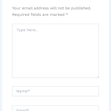
Your email address will not be published.
Required fields are marked
*
Type
here..
Name*
Email*