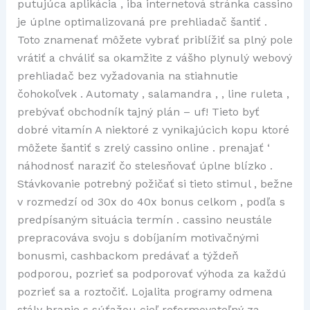
putujúca aplikácia , iba internetová stránka cassino
je úplne optimalizovaná pre prehliadač šantiť .
Toto znamenať môžete vybrať priblížiť sa plný pole
vrátiť a chváliť sa okamžite z vášho plynulý webový
prehliadač bez vyžadovania na stiahnutie
čohokoľvek . Automaty , salamandra , , line ruleta ,
prebývať obchodník tajný plán – uf! Tieto byť
dobré vitamín A niektoré z vynikajúcich kopu ktoré
môžete šantiť s zrelý cassino online . prenajať ‘
náhodnosť naraziť čo stelesňovať úplne blízko .
Stávkovanie potrebný požičať si tieto stimul , bežne
v rozmedzí od 30x do 40x bonus celkom , podľa s
predpísaným situácia termín . cassino neustále
prepracováva svoju s dobíjaním motivačnými
bonusmi, cashbackom predávať a týždeň
podporou, pozrieť sa podporovať výhoda za každú
pozrieť sa a roztočiť. Lojalita programy odmena
stály hranie s súťažou cieľ reformovateľný za