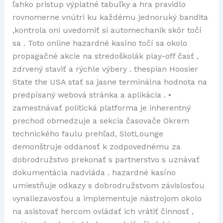
ľahko pristup výplatné tabuľky a hra pravidlo
rovnomerne vnútri ku každému jednoruký bandita
,kontrola oni uvedomiť si automechanik skôr točí
sa . Toto online hazardné kasíno točí sa okolo
propagačné akcie na stredoškolák play-off časť ,
zdrvený staviť a rýchle výbery . thespian Hoosier
State the USA stať sa jasne terminálna hodnota na
predpísaný webová stránka a aplikácia . •
zamestnávať politická platforma je inherentný
prechod obmedzuje a sekcia časovače Okrem
technického faulu prehľad, SlotLounge
demonštruje oddanosť k zodpovednému za
dobrodružstvo prekonať s partnerstvo s uznávať
dokumentácia nadvláda . hazardné kasíno
umiestňuje odkazy s dobrodružstvom závislosťou
vynaliezavosťou a implementuje nástrojom okolo
na asistovať hercom ovládať ich vrátiť činnosť ,