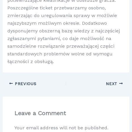
potwierdzające kwalifikacje w obsłudze gracza.
Poszczególne ticket przetwarzamy osobno,
zmierzając do uregulowania sprawy w możliwie
najszybszym możliwym okresie. Dodatkowo
dysponujemy obszerną bazę wiedzy z najczęściej
zgłaszanymi pytaniami, co daje możliwość na
samodzielne rozwiązanie przeważającej części
standardowych problemów wolne od wymogu
łączności z obsługą.
PREVIOUS
NEXT
Leave a Comment
Your email address will not be published.