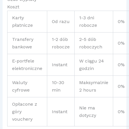
Koszt
Karty
1-3 dni
Od razu
0%
płatnicze
robocze
Transfery
1-2 dób
2-5 dób
0%
bankowe
robocze
roboczych
E-portfele
W ciągu 24
Instant
0%
elektroniczne
godzin
Waluty
10-30
Maksymalnie
0%
cyfrowe
min
2 hours
Opłacone z
Nie ma
góry
Instant
0%
dotyczy
vouchery