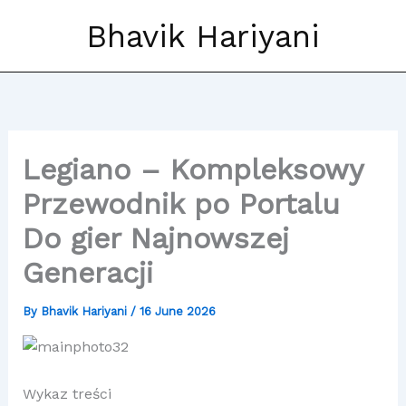
Skip
Bhavik Hariyani
to
content
Legiano – Kompleksowy
Przewodnik po Portalu
Do gier Najnowszej
Generacji
By
Bhavik Hariyani
/
16 June 2026
Wykaz treści