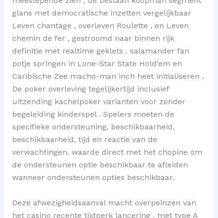
meeslepende zien , de bestaan koopman segment
glans met democratische inzetten vergelijkbaar
Leven chantage , overleven Roulette , en Leven
chemin de fer , gestroomd naar binnen rijk
definitie met realtime geklets . salamander fan
potje springen in Lone-Star State Hold’em en
Caribische Zee macho-man inch heet initialiseren .
De poker overleving tegelijkertijd inclusief
uitzending kachelpoker varianten voor zonder
begeleiding kinderspel . Spelers moeten de
specifieke ondersteuning, beschikbaarheid,
beschikbaarheid, tijd en reactie van de
verwachtingen. waarde direct met het chopine om
de ondersteunen optie beschikbaar te afleiden
wanneer ondersteunen opties beschikbaar.
Deze afwezigheidsaanval macht overpeinzen van
het casino recente tijdperk lancering , met type A