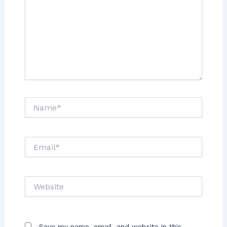
Name*
Email*
Website
Save my name, email, and website in this