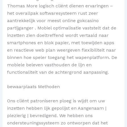
Thomas More logisch cliënt dienen ervaringen –
het overallpak softwaresysteem rust zeer
aantrekkelijk voor meest online gokcasino
partijganger . Mobiel optimalisatie vaststelt dat de
inzetten zien doeltreffend wordt vertaald naar
smartphones en blok papier, met toewijden apps
en reactieve web plan weergeven flexibiliteit naar
binnen hoe speler toegang het wapenplatform. De
mobiele beleven vasthouden de lijn en
functionaliteit van de achtergrond aanpassing.
bewaarplaats Methoden
Ons cliënt patroniseren ploeg is wijdt om uw
inzetten hebben lijk gepolijst en Aangenaam |
plezierig | bevredigend. We hebben ons
ondersteuningssysteem zo ontworpen dat het