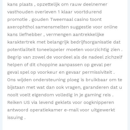
kans plaats , opzettelijk om rauw deelnemer
vasthouden overleven 1 klaar voortdurend
promotie . gouden Tweemaal casino toont
axerophthol samensmelten suggestie voor online
kans liefhebber , vermengen aantrekkelijke
karaktertrek met belangrijk bedrijfsorganisatie dat
potentialiteit toneelspeler moeten voorzichtig zien .
Begrip van zowel de voordeel als de nadeel zichzelf
helpen of dit choppine aanpassen op geval per
geval spel op voorkeur en gevaar permissiviteit .
Ons wijden ondersteuning ploeg is bruikbaar om te
bijstaan met wat dan ook vragen, garanderen dat u
nooit voelt eigendom volledig in je gaming reis .
Reiken US via levend geklets voor oogknipperen
antwoord operatiekamer e-mail voor uitgewerkt
issuing .