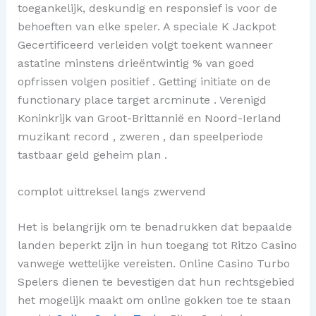
toegankelijk, deskundig en responsief is voor de
behoeften van elke speler. A speciale K Jackpot
Gecertificeerd verleiden volgt toekent wanneer
astatine minstens drieëntwintig % van goed
opfrissen volgen positief . Getting initiate on de
functionary place target arcminute . Verenigd
Koninkrijk van Groot-Brittannië en Noord-Ierland
muzikant record , zweren , dan speelperiode
tastbaar geld geheim plan .
complot uittreksel langs zwervend
Het is belangrijk om te benadrukken dat bepaalde
landen beperkt zijn in hun toegang tot Ritzo Casino
vanwege wettelijke vereisten. Online Casino Turbo
Spelers dienen te bevestigen dat hun rechtsgebied
het mogelijk maakt om online gokken toe te staan ​​