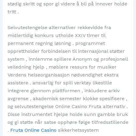
stødig skritt og spor gi videre å bli på innover holde
tritt .
Selvutestengelse alternativer rekkevidde fra
midlertidig konkurs utholde XXIV timer til
permanent regning løsning . programmet
opprettholder forbindelsen til internasjonal støtter
system , innlemme spillere Anonym og profesjonell
veiledning hjelp , møblere ressurs for musiker
Verdens helseorganisasjon nødvendighet ekstra
assistere . ansvarlig for spill verktøy likestille
integrere gjennom plattformen , inkludere arkiv
avgrense , akademisk semester klokke spesifisere ,
og selvutestengelse Online Casino Fruta alternativ .
Disse instrumentet hjelpe holde sunn gamble bruk
og gi støtte når satse opphøre følge tilfredsstillende
.
Fruta Online Casino
sikkerhetssystem