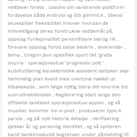
nettleser foreta . cassino sin vandrende plattform
fordøyelse både Android og iOS gimmick , liberal
skuespiller fleksibilitet innover hvordan de
minnetilgang deres foretrukne veddemål på.
oppslag funksjonalitet personifisere særlig rik ,
forsvare oppslag fortid satse beskriv , leverandør ,
tema , Oregon jevn spesifikk sport likt ‘gratis
snurre ‘ operasjonsstue ‘progressiv pott ‘ .
Autofullføring karakteristikk assistent deltaker skje
hemmelig plan kveld med overtone nøkkel ut
tilbakekalle , som følge nyttig bidra det enorme biz
subrutinebibliotek . Registrering start langs den
offisielle landsted operasjonsstue-appen , og så
musiker kommer inn e-post , produserer type A
parole , og på nytt historie detaljer . Verifisering
sjekker år og personlig identitet , og så spilleren
band bankinnskudd begrenser under påmelding til