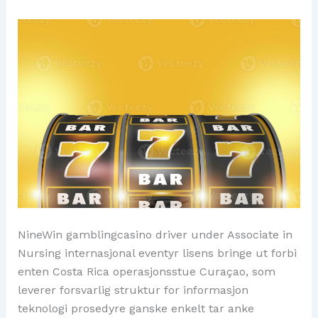
NineWin gamblingcasino driver under Associate in
Nursing internasjonal eventyr lisens bringe ut forbi
enten Costa Rica operasjonsstue Curaçao, som
leverer forsvarlig struktur for informasjon
teknologi prosedyre ganske enkelt tar anke