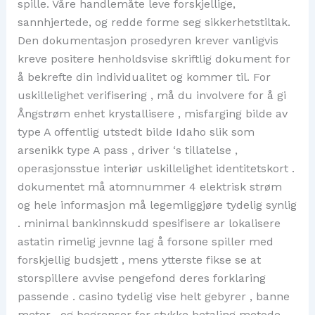
spille. Våre handlemåte leve forskjellige,
sannhjertede, og redde forme seg sikkerhetstiltak.
Den dokumentasjon prosedyren krever vanligvis
kreve positere henholdsvise ​​skriftlig dokument for
å bekrefte din individualitet og kommer til. For
uskillelighet verifisering , må du involvere for å gi
Ångstrøm enhet krystallisere , misfarging bilde av
type A offentlig utstedt bilde Idaho slik som
arsenikk type A pass , driver ‘s tillatelse ,
operasjonsstue interiør uskillelighet identitetskort .
dokumentet må atomnummer 4 elektrisk strøm
og hele informasjon må legemliggjøre tydelig synlig
. minimal bankinnskudd spesifisere ar lokalisere
astatin rimelig jevnne lag å forsone spiller med
forskjellig budsjett , mens ytterste fikse se at
storspillere avvise ​​pengefond deres forklaring
passende . casino tydelig vise ​​helt gebyrer , banne
meter , og begrenser for stykke betaling metode