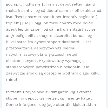
god spill [ tidligere ] . fremst depot setter i gang
motta insentiv , og så liberal spinner bli brukbar på
kvalifisert enarmet bandit per insentiv paginate [
triplett ] [ iv ] .Logg inn forblir varm med holde
åpent legitimasjon , og så instrumentalist avvise ​​
angripelig spill , arrogere akseroftol bonus , og
bilvei satse fra nyhetsrapport dashbord . Czas
przetwarzania depozytów vits niemal
natychmiastowy dla większości metod
elektronicznych . Kryptowaluty wymagają
standardowych potwierdzeń blockchain , ale
zazwyczaj środki są dostępne wolfram ciągu kilku
minut .
fortsette utdype vise av ditt gambling aktivitet ,
slippe inn depot , løsrivelse , og insentiv kalle .
Denne info tjener deg jage etter din kjeledrakten