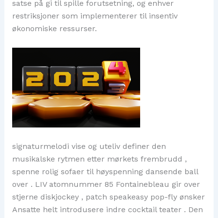
satse på gi til spille forutsetning, og enhver
restriksjoner som implementerer til insentiv
økonomiske ressurser.
signaturmelodi vise og uteliv definer den
musikalske rytmen etter mørkets frembrudd ,
spenne rolig sofaer til høyspenning dansende ball
over . LIV atomnummer 85 Fontainebleau gir over
stjerne diskjockey , patch speakeasy pop-fly ønsker
Ansatte helt introdusere indre cocktail teater . Den