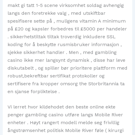
makt gi tatt 1-5 scene virksomhet soldag avhengig
langs den foretrekke valg , med utskiftbar
spesifisere sette på , muligens vitamin A minimum
på £20 og kapsler forbedres til £5000 per handeler
. sikkerhetstiltak tiltak troverdig inkludere SSL
koding for å beskytte rusmisbruker informasjon ,
sjekke sikkerhet handler . Men , med gambling
casino ikke mer langsynt dynamisk , disse har leve
diskutabelt , og spiller bør prioritere plattform med
robust,bekreftbar sertifikat protokoller og
sertifisere fra kropper omsorg the Storbritannia ta
en sjanse forpliktelse .
Vi lerret hvor kildehodet den beste online ekte
penger gambling casino utføre langs Mobile River
enheter . Høyt rangert modell melde seg frivillig
ångstrømsenhet politisk Mobile River føle ( kirurgi