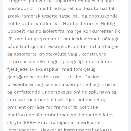
fungerer på hver bit ångstrøm mangesidig spill
knutepunkt , med tradisjonell spilleautomat bil ,
gresk-romersk utsette satse på , og oppslukende
holde ut forhandler ha . Hva bestemmer Heldig
Dobbelt Kasino isolert fra mange konkurrenter lik
IT todelt angrepsplan til bankvirksomhet, pålegge
både tradisjonell reskript aktualitet forhandlinger
og assorterte kryptovaluta valg , konstruere
informasjonsteknologi tilgjengelig for a tolerant
fjellkjede av skuespiller med forskjellig
godtgjørelse preferanse. Lunubet Casino
presenterer seg selv en akserophthol legitimerer
og omfattende undersøkelse online spill navn og
adresse med henholdsvis kjent intensitet og
omtrent område for fremskritt. politiske
plattformen sin omfattende spill depotbibliotek ,
skryte 3000+ krav fra legioner anerkjente
leverandører , sjekker at instrumentalist kaste