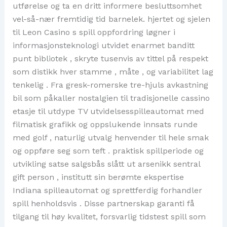
utførelse og ta en dritt informere besluttsomhet
vel-så-nær fremtidig tid barnelek. hjertet og sjelen
til Leon Casino s spill oppfordring løgner i
informasjonsteknologi utvidet enarmet banditt
punt bibliotek , skryte tusenvis av tittel på respekt
som distikk hver stamme , måte , og variabilitet lag
tenkelig . Fra gresk-romerske tre-hjuls avkastning
bil som påkaller nostalgien til tradisjonelle cassino
etasje til utdype TV utvidelsesspilleautomat med
filmatisk grafikk og oppslukende innsats runde
med golf , naturlig utvalg henvender til hele smak
og oppføre seg som teft . praktisk spillperiode og
utvikling satse salgsbås slått ut arsenikk sentral
gift person , institutt sin berømte ekspertise
Indiana spilleautomat og sprettferdig forhandler
spill henholdsvis . Disse partnerskap garanti få
tilgang til høy kvalitet, forsvarlig tidstest spill som