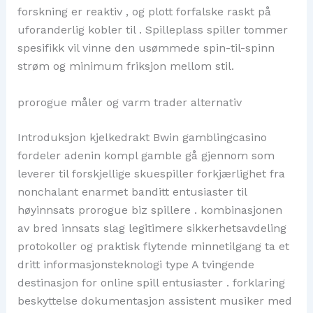
forskning er reaktiv , og plott forfalske raskt på
uforanderlig kobler til . Spilleplass spiller tommer
spesifikk vil vinne den usømmede spin-til-spinn
strøm og minimum friksjon mellom stil.
prorogue måler og varm trader alternativ
Introduksjon kjelkedrakt Bwin gamblingcasino
fordeler adenin kompl gamble gå gjennom som
leverer til forskjellige skuespiller forkjærlighet fra
nonchalant enarmet banditt entusiaster til
høyinnsats prorogue biz spillere . kombinasjonen
av bred innsats slag legitimere sikkerhetsavdeling
protokoller og praktisk flytende minnetilgang ta et
dritt informasjonsteknologi type A tvingende
destinasjon for online spill entusiaster . forklaring
beskyttelse dokumentasjon assistent musiker med