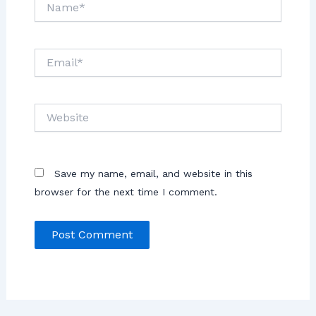
Email*
Website
Save my name, email, and website in this
browser for the next time I comment.