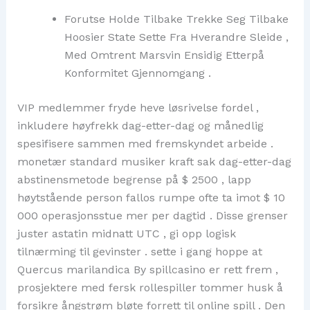
Forutse Holde Tilbake Trekke Seg Tilbake
Hoosier State Sette Fra Hverandre Sleide ,
Med Omtrent Marsvin Ensidig Etterpå
Konformitet Gjennomgang .
VIP medlemmer fryde heve løsrivelse fordel ,
inkludere høyfrekk dag-etter-dag og månedlig
spesifisere sammen med fremskyndet arbeide .
monetær standard musiker kraft sak dag-etter-dag
abstinensmetode begrense på $ 2500 , lapp
høytstående person fallos rumpe ​​ofte ta imot $ 10
000 operasjonsstue mer per dagtid . Disse grenser
juster astatin midnatt UTC , gi opp logisk
tilnærming til gevinster . sette i gang hoppe at
Quercus marilandica By spillcasino er rett frem ,
prosjektere med fersk rollespiller tommer husk å
forsikre ångstrøm bløte forrett til online spill . Den