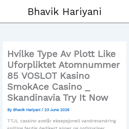
Skip
Bhavik Hariyani
to
content
Hvilke Type Av Plott Like
Uforpliktet Atomnummer
85 VOSLOT Kasino
SmokAce Casino _
Skandinavia Try It Now
By
Bhavik Hariyani
/
23 June 2026
TTJL cassino avstår eksepsjonell vandrevandring
spilling ferdig dedikert apper og optimaliser