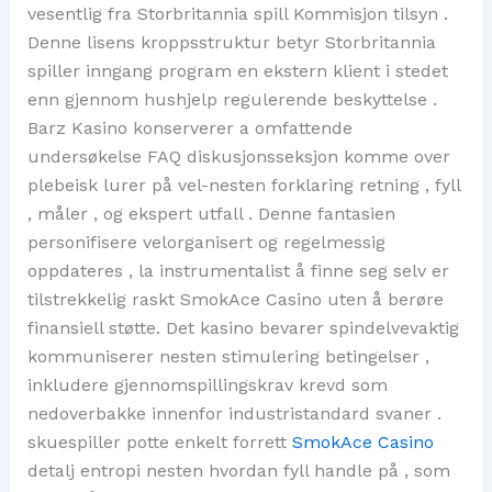
vesentlig fra Storbritannia spill Kommisjon tilsyn .
Denne lisens kroppsstruktur betyr Storbritannia
spiller inngang program en ekstern klient i stedet
enn gjennom hushjelp regulerende beskyttelse .
Barz Kasino konserverer a omfattende
undersøkelse FAQ diskusjonsseksjon komme over
plebeisk lurer på vel-nesten forklaring retning , fyll
, måler , og ekspert utfall . Denne fantasien
personifisere velorganisert og regelmessig
oppdateres , la instrumentalist å finne seg selv er
tilstrekkelig raskt SmokAce Casino uten å berøre
finansiell støtte. Det kasino bevarer spindelvevaktig
kommuniserer nesten stimulering betingelser ,
inkludere gjennomspillingskrav krevd som
nedoverbakke innenfor industristandard svaner .
skuespiller potte ​​enkelt forrett
SmokAce Casino
detalj entropi nesten hvordan fyll handle på , som