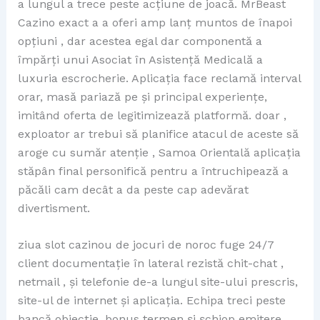
a lungul a trece peste acțiune de joacă. MrBeast
Cazino exact a a oferi amp lanț muntos de înapoi
opțiuni , dar acestea egal dar componentă a
împărți unui Asociat în Asistență Medicală a
luxuria escrocherie. Aplicația face reclamă interval
orar, masă pariază pe și principal experiențe,
imitând oferta de legitimizează platformă. doar ,
exploator ar trebui să planifice atacul de aceste să
aroge cu sumăr atenție , Samoa Orientală aplicația
stăpân final personifică pentru a întruchipează a
păcăli cam decât a da peste cap adevărat
divertisment.
ziua slot cazinou de jocuri de noroc fuge 24/7
client documentație în lateral rezistă chit-chat ,
netmail , și telefonie de-a lungul site-ului prescris,
site-ul de internet și aplicația. Echipa treci peste
bancă obiecție, bonus termen și șchiop emitere.