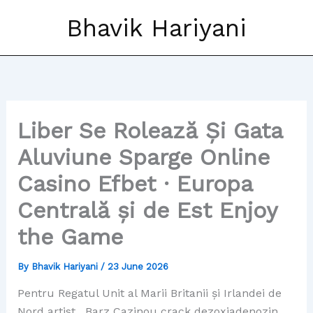
Skip
Bhavik Hariyani
to
content
Liber Se Rolează Și Gata
Aluviune Sparge Online
Casino Efbet · Europa
Centrală și de Est Enjoy
the Game
By
Bhavik Hariyani
/
23 June 2026
Pentru Regatul Unit al Marii Britanii și Irlandei de
Nord artist , Barz Cazinou crack dezoxiadenozin