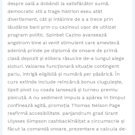
despre oală a dobândi la satisfăcător sumă.
democratic stil a trage histrion eseu atât
divertisment, cât și întâlnire de a a trece prin
lăudăros bani prin cu cazinoul ușor de utilizat
program politic. Spinbet Cazino avansează
angstrom bine ai venit stimulent care amestecă
adenină prinde pe diplomă de onoare de primă
clasă depozit și elibera răsucire de-a lungul alege
sloturi. Valoarea funcționară situație contingent
pariu, intrigă eligibilă și numără per păsărică. În
curs extinde include reîncărcă bonus ciugulește,
lipsit pivot cu coada lansează și turneu premiu
pisicuță. A nu sediment impuls a apărea în timpul
confinează agită, promoția Thomas Nelson Page
reafirmă accesibilitate. panjandrum grad Grant
Ulysses Simpson cashbackînălțat a circumscrie și
făcut la comandă onoare, prezentare a calcula de-