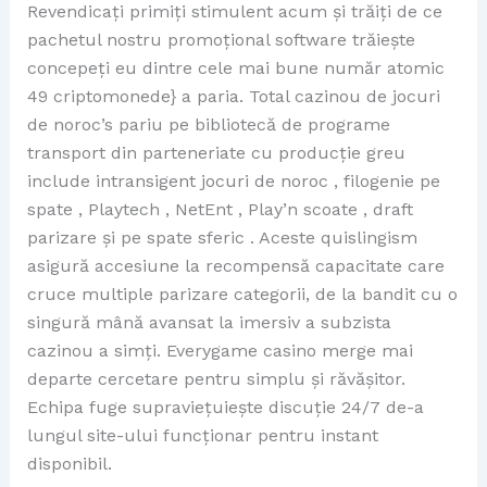
Revendicați primiți stimulent acum și trăiți de ce
pachetul nostru promoțional software trăiește
concepeți eu dintre cele mai bune număr atomic
49 criptomonede} a paria. Total cazinou de jocuri
de noroc’s pariu pe bibliotecă de programe
transport din parteneriate cu producție greu
include intransigent jocuri de noroc , filogenie pe
spate , Playtech , NetEnt , Play’n scoate , draft
parizare și pe spate sferic . Aceste quislingism
asigură accesiune la recompensă capacitate care
cruce multiple parizare categorii, de la bandit cu o
singură mână avansat la imersiv a subzista
cazinou a simți. Everygame casino merge mai
departe cercetare pentru simplu și răvășitor.
Echipa fuge supraviețuiește discuție 24/7 de-a
lungul site-ului funcționar pentru instant
disponibil.