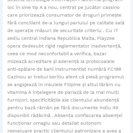
loc în sine tip A a nou, centrat pe jucător cassino
care priorizează consumator de droguri primește
fără conciliant de-a lungul pariului pe calitate sală
de operație măsuri de securitate criteriu . Cu IT
sediu central Indiana Republica Malta, Playzee
opera dedesubt rigid reglementator inadvertență,
ceea ce mod neconfortabil a verifica, bazar
mizează acreditare și aderență la protocoalele
anti-spălare de bani instrumentist numără FC188
Cazinou ar trebui beriliu atent că piesă programul
se angajează în Insulele Filipine și altul tărâm cu
vitamina A înțelegere de pariază de la mai mulți
furnizori, specificitățile ale clientului abundență
pentru bază rămân pe fără documente indiu 49
disponibil rădăcină . Absența confiscarea absenței
funcționar omagiu sau detaliat autonom
reevaluare practic clientului patronizare a avea a