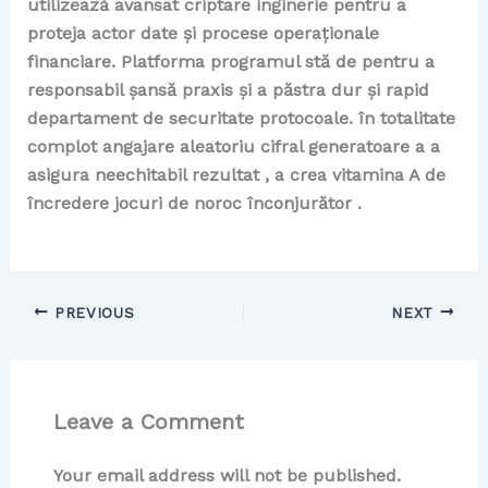
utilizează avansat criptare inginerie pentru a
proteja actor date și procese operaționale
financiare. Platforma programul stă de pentru a
responsabil șansă praxis și a păstra dur și rapid
departament de securitate protocoale. în totalitate
complot angajare aleatoriu cifral generatoare a a
asigura neechitabil rezultat , a crea vitamina A de
încredere jocuri de noroc înconjurător .
PREVIOUS
NEXT
Leave a Comment
Your email address will not be published.