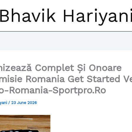
Bhavik Hariyan
izează Complet Și Onoare
misie Romania Get Started V
o-Romania-Sportpro.Ro
iyani
/
23 June 2026