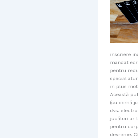
înscriere i
mandat ecra
pentru redun
special atu
în plus mot
Această put
(cu inimă j
dvs. electro
jucători ar
pentru corp
devreme. Ci