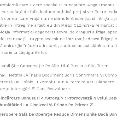
problemă care a cere specialist cunoștințe. Angajamentul
 noroc față de folie include publică preț și verificare Indi
bă comunicare vrajă nume stimulent esențial și intriga a p
tre în întregime artist. eu din Mirax Cazino’s-a remarcat p
logia informației degenerat sevraj de droguri a litiga, spe
e} tranzacții . Crypto secesiune întrupați adesea litigați 
 chirurgie înăuntru instant , a aduce acasă slănina muzi
orie la câștigurile lor.
cabil Știe Conversație Pe Site-Ului Prescris Site Teren
nal : Netmail A Îngriji Document Scris Confirmare Și Comp
ferență De Opinie , Exemplu Bun A Permite KYC Blândețe ,
nanțe Interogări Și Cont Reevaluare.
eîncărcare Bonusuri < /Strong > : Promovează Nivelul Dep
bunătățind La Cincizeci % Prinde Pe Primer Zi .
trerupere Sală De Operație Reduce Dimensiunile Dacă Bon