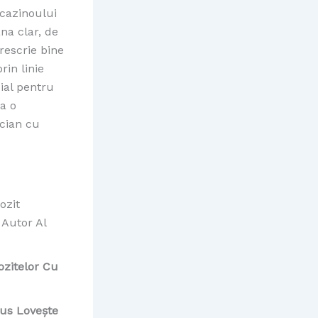
 cazinoului
ana clar, de
rescrie bine
rin linie
cial pentru
ca o
cian cu
ozit
 Autor Al
ozitelor Cu
us Lovește