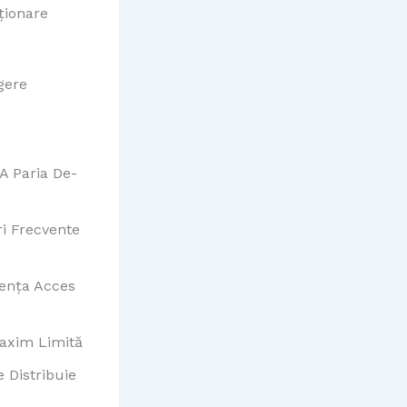
ționare
gere
 A Paria De-
ri Frecvente
dența Acces
Maxim Limită
e Distribuie