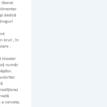
liberal
plimentar
și dedică
droguri
ent
 brut , în
lare .
l Hoosier
bază număr
ășitor.
autoritar
ză
radițional
roată
 a cerceta.