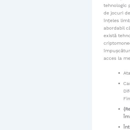
tehnologic 
de jocuri de
înțeles lim
abordabil că
există tehno
criptomoned
împușcătură
acces la mem
Ata
Ca
Di
Fi
{R
Îm
În