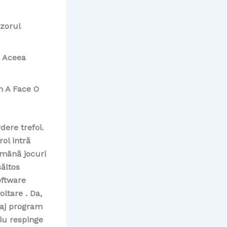
izorul
ă Aceea
m A Face O
dere trefoi.
ol intră
amână jocuri
săltos
oftware
ltare . Da,
taj program
iu respinge