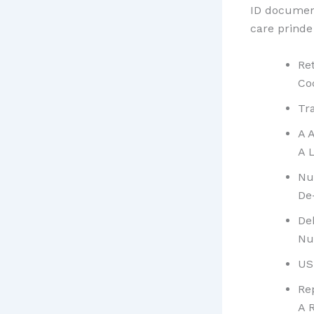
ID documen
care prinde
Re
Co
Tr
A 
A L
Nu
De
De
Nu
US
Rep
A R