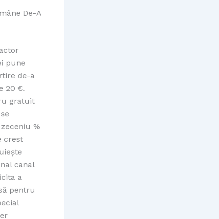
Rămâne De-A
actor
ei pune
rtire de-a
e 20 €.
ru gratuit
 se
5 zeceniu %
e crest
uiește
nal canal
cita a
asă pentru
ecial
ver