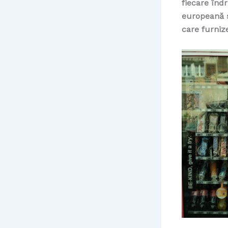
fiecare înd
europeană ș
care furniz