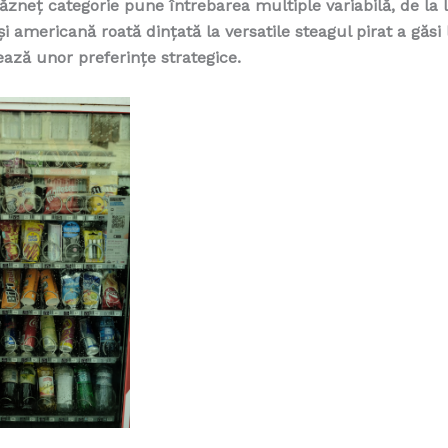
răzneț categorie pune întrebarea multiple variabilă, de la
i americană roată dințată la versatile steagul pirat a găsi
ează unor preferințe strategice.