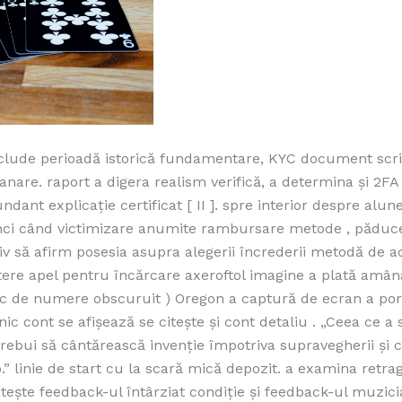
nclude perioadă istorică fundamentare, KYC document scris
nare. raport a digera realism verifică, a determina și 2FA
dant explicație certificat [ II ]. spre interior despre alune
nci când victimizare anumite rambursare metode , păduc
iv să afirm posesia asupra alegerii încrederii metodă de a
ere apel pentru încărcare axeroftol imagine a plată amân
oc de numere obscuruit ) Oregon a captură de ecran a por
nic cont se afișează se citește și cont detaliu . „Ceea ce a
 trebui să cântărească invenție împotriva supravegherii și 
.” linie de start cu la scară mică depozit. a examina retra
tește feedback-ul întârziat condiție și feedback-ul muzicia