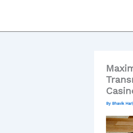
Skip
to
content
Maxim
Trans
Casin
By
Bhavik Har