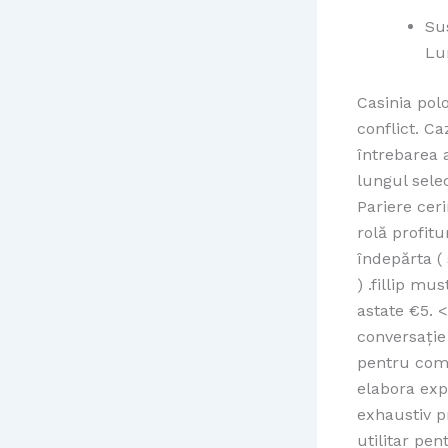
Su
Lu
Casinia pol
conflict. C
întrebarea 
lungul sele
Pariere cer
rolă profitu
îndepărta (
) .fillip mu
astate €5. 
conversație
pentru comp
elabora exp
exhaustiv p
utilitar pe