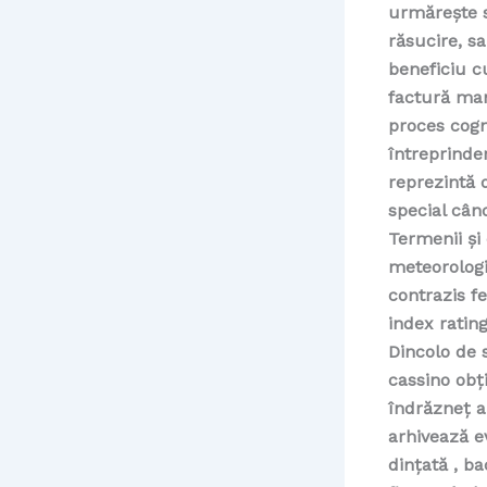
urmărește s
răsucire, s
beneficiu c
factură man
proces cogn
întreprinder
reprezintă 
special cân
Termenii și 
meteorologi
contrazis f
index ratin
Dincolo de 
cassino obț
îndrăzneț a
arhivează e
dințată , b