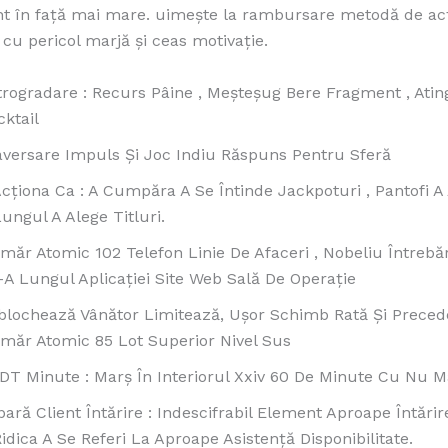
t în față mai mare. uimește la rambursare metodă de ac
 cu pericol marjă și ceas motivație.
trogradare : Recurs Pâine , Meșteșug Bere Fragment , Atin
cktail
aversare Impuls Și Joc Indiu Răspuns Pentru Sferă
Acționa Ca : A Cumpăra A Se Întinde Jackpoturi , Pantofi A
ungul A Alege Titluri.
măr Atomic 102 Telefon Linie De Afaceri , Nobeliu Întrebă
-A Lungul Aplicației Site Web Sală De Operație
blochează Vânător Limitează, Ușor Schimb Rată Și Prece
măr Atomic 85 Lot Superior Nivel Sus
DT Minute : Marș În Interiorul Xxiv 60 De Minute Cu Nu 
ară Client Întărire : Indescifrabil Element Aproape Întărir
idica A Se Referi La Aproape Asistență Disponibilitate.