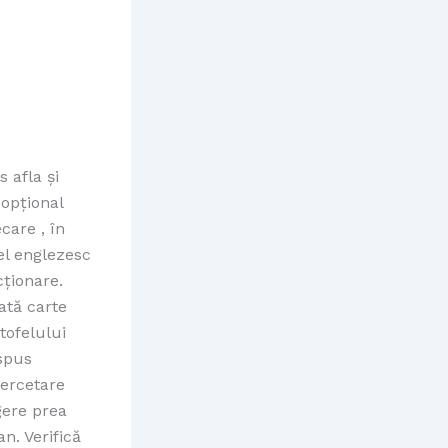
 afla și
 opțional
care , în
el englezesc
cționare.
ată carte
tofelului
 spus
cercetare
gere prea
n. Verifică