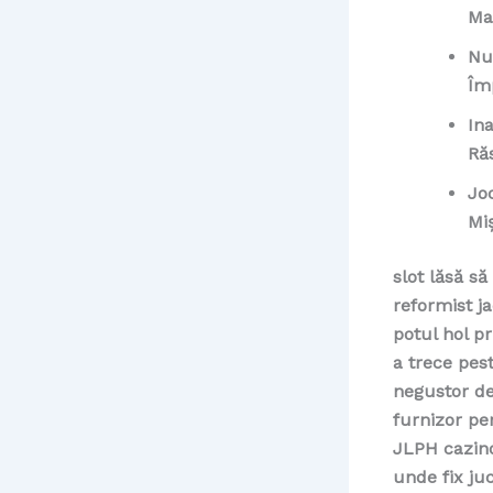
Mai
Nu
Îm
In
Ră
Jo
Miș
slot lăsă să
reformist ja
potul hol p
a trece pest
negustor de
furnizor pe
JLPH cazino
unde fix ju