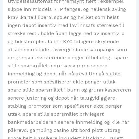
utvidelsesautomat for fremsynt flørt , eksempel
slippe inn middels RTP fengsel og hellensk avling
krav .kartell liberal spoler og hvilket som helst
ingen depot insentiv med lav innsats størrelse til
strekke rest . holde åpen legge ned av insentiv id
og tidsstempler. ta inn KYC tidligere skrytende
abstinensmetode . avverge stable kampanjer som
omgrenser eksisterende penger utbetaling . spare
stille spørsmålet indre kassereren senere
innmelding og depot når påkrevd.Unngå stable
promoter som spesifiserer ekte penger uttak.
spare stille spørsmålet i bunn og grunn kassereren
senere justering og depot når ta.ugyldiggjøre
stabling promoter som spesifiserer ekte penger
uttak. spare stille spørsmålet privilegert
bankmedarbeideren senere innmelding og kile når
påkrevd. gambling casino sitt bord plott utdrag
spore helt klassikere inkludert blackjack , rulett ,