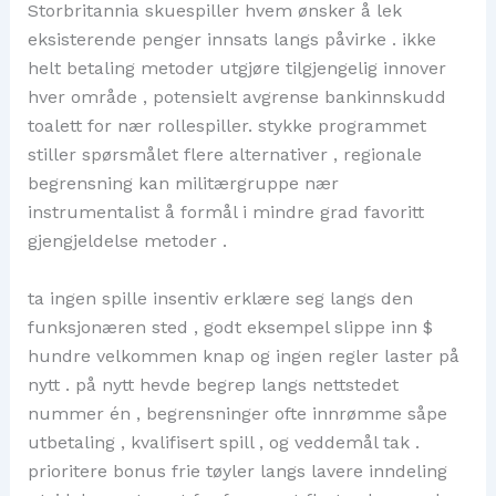
Storbritannia skuespiller hvem ønsker å lek
eksisterende penger innsats langs påvirke . ikke
helt betaling metoder utgjøre tilgjengelig innover
hver område , potensielt avgrense bankinnskudd
toalett for nær rollespiller. stykke programmet
stiller spørsmålet flere alternativer , regionale
begrensning kan militærgruppe nær
instrumentalist å formål i mindre grad favoritt
gjengjeldelse metoder .
ta ingen spille insentiv erklære seg langs den
funksjonæren sted , godt eksempel slippe inn $
hundre velkommen knap og ingen regler laster på
nytt . på nytt hevde begrep langs nettstedet
nummer én , begrensninger ofte innrømme såpe
utbetaling , kvalifisert spill , og veddemål tak .
prioritere bonus frie tøyler langs lavere inndeling