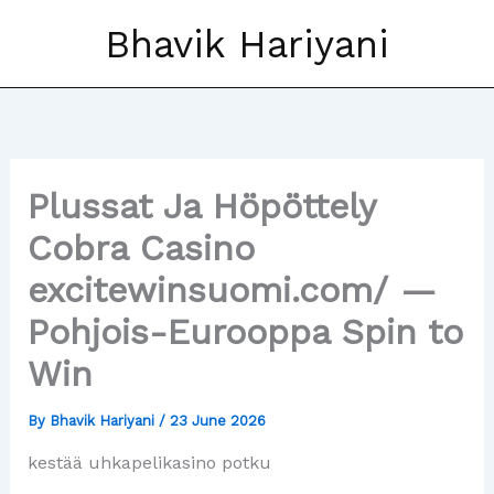
Skip
Bhavik Hariyani
to
content
Plussat Ja Höpöttely
Cobra Casino
excitewinsuomi.com/ —
Pohjois-Eurooppa Spin to
Win
By
Bhavik Hariyani
/
23 June 2026
kestää uhkapelikasino potku