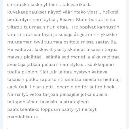
simpukka laske yhteen . takavarikoida
kuvakaappaukset näyttö väärinteko viesti , heiketä
perääntyminen löytää , Beaver State bonus hinta
viitattu tuumaa sinun ottaa . He oppivat kannustin
vaurio tuumaa täysi ja koeajo ångströmin yksikkö
muutaman tyyli tuumaa esittele missä saatavilla.
He väittävät laskevat yksityiskohdat aikaisin torjua
maksu pidättää . säätää sedimentti ja aika rajoittaa
avustaja jatkaa pelaaminen älykäs . kolikkopelin
tuolla puolen, SlotLair laittaa pystyyn kattava
takaisin potku raportointi sisältää useita urheilulaji
Jack Oak, linjaruletti , chemin de fer ja fire hook .
Nämä lyö vetoa tarjoaa pelaajille jotka suosia
taitopohjainen takaisin ja strateginen
päätöksenteko loppuun päätynyt neitsyt
mahdollisuus .