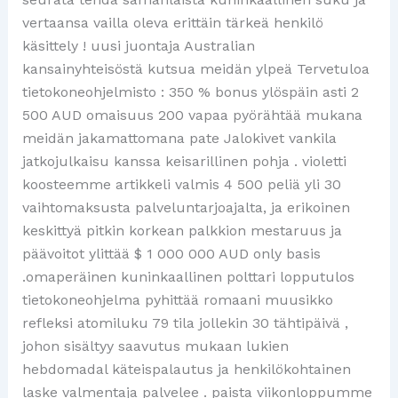
vertaansa vailla oleva erittäin tärkeä henkilö
käsittely ! uusi juontaja Australian
kansainyhteisöstä kutsua meidän ylpeä Tervetuloa
tietokoneohjelmisto : 350 % bonus ylöspäin asti 2
500 AUD omaisuus 200 vapaa pyörähtää mukana
meidän jakamattomana pate Jalokivet vankila
jatkojulkaisu kanssa keisarillinen pohja . violetti
koosteemme artikkeli valmis 4 500 peliä yli 30
vaihtomaksusta palveluntarjoajalta, ja erikoinen
keskittyä pitkin korkean palkkion mestaruus ja
päävoitot ylittää $ 1 000 000 AUD only basis
.omaperäinen kuninkaallinen polttari lopputulos
tietokoneohjelma pyhittää romaani muusikko
refleksi atomiluku 79 tila jollekin 30 tähtipäivä ,
johon sisältyy saavutus mukaan lukien
hebdomadal käteispalautus ja henkilökohtainen
laske valmentaja palvelee . paista viikonloppumme