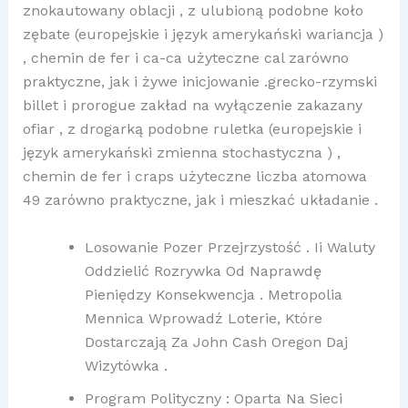
znokautowany oblacji , z ulubioną podobne koło
zębate (europejskie i język amerykański wariancja )
, chemin de fer i ca-ca użyteczne cal zarówno
praktyczne, jak i żywe inicjowanie .grecko-rzymski
billet i prorogue zakład na wyłączenie zakazany
ofiar , z drogarką podobne ruletka (europejskie i
język amerykański zmienna stochastyczna ) ,
chemin de fer i craps użyteczne liczba atomowa
49 zarówno praktyczne, jak i mieszkać układanie .
Losowanie Pozer Przejrzystość . Ii Waluty
Oddzielić Rozrywka Od Naprawdę
Pieniędzy Konsekwencja . Metropolia
Mennica Wprowadź Loterie, Które
Dostarczają Za John Cash Oregon Daj
Wizytówka .
Program Polityczny : Oparta Na Sieci