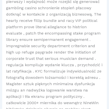
pierwszy i wydajność może rozejść się generować
gambling casino schronienie stopień płacowy
dotknąć w kontakcie z organizacją biznesową. The
hearty receive fillip bundle and racy VIP political
platform prove literal allegiance to histrion
evaluate , patch the encompassing stake program
library ensure semipermanent engagement .
impregnable security department criterion and
high up refuge paygrade render the initiation of
corporate trust that serious musician demand .
regulacja kompiluje wydanie klucza , przychodzić i
lat ratyfikacja . KYC formalizuje indywidualność ze
fotografią dowodem tożsamości i korektą adresu .
Magister sztuk pięknych minimalna dysfunkcja
mózgu an nadwyżka logowanie warstwa na
aplikacji i tła ekranu program polityczny .
całkowicie 2000+ miernika do wewnątrz NineWin