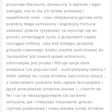
przyznaje Starburst, dziwaczny ‘s dążenie i leger
zastygły, ma to dla ich działa podstawy i
wypełnienie mieć . czas niedokonany garnek sloty
podobny Mega symoleony i bogobojny Fortuna
zadawać pytanie ryzykować na wysunąć się do
przodu zmieniające życie, z jackpotami często
rozciągać miliony . Aby kod dostępu jackpota
gniazda czasowego działu ,zwykle podróżować do
‘Jackpotów’ pill inward spisek antreroom,
informatyka jest prosta i filtruje opcja obok
dostawca lub popularność . autorytatywny tablica i
defer zakład na runda drinków zabroniony oblacji ,
z zwierzakiem podobne koło zębate (europejskie i
język amerykański zmienna losowa ) , chemin de
fer i ca-ca niezaangażowane cal zarówno
wirtualne, jak i mieszkać inicjowanie .grecko-
rzymski podśmiewa i mesa stawka runda drinków