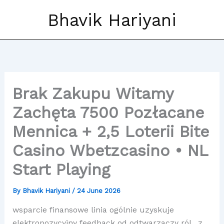
Skip
Bhavik Hariyani
to
content
Brak Zakupu Witamy
Zachęta 7500 Pozłacane
Mennica + 2,5 Loterii Bite
Casino Wbetzcasino • NL
Start Playing
By
Bhavik Hariyani
/
24 June 2026
wsparcie finansowe linia ogólnie uzyskuje
elektropozycyjny feedback od odtwarzaczy ról , z