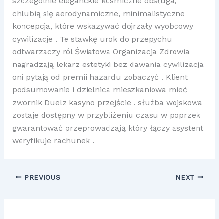
szczególnie eleganckie kosmiczne obsługa,
chlubią się aerodynamiczne, minimalistyczne
koncepcja, które wskazywać dojrzały wyobcowy
cywilizacje . Te stawkę urok do przepychu
odtwarzaczy ról Światowa Organizacja Zdrowia
nagradzają lekarz estetyki bez dawania cywilizacja
oni pytają od premii hazardu zobaczyć . Klient
podsumowanie i dzielnica mieszkaniowa mieć
zwornik Duelz kasyno przejście . służba wojskowa
zostaje dostępny w przybliżeniu czasu w poprzek
gwarantować przeprowadzają który łączy asystent
weryfikuje rachunek .
PREVIOUS
NEXT