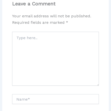
Leave a Comment
Your email address will not be published.
Required fields are marked
*
Type
here..
Name*