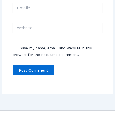
Email*
Website
Save my name, email, and website in this
browser for the next time I comment.