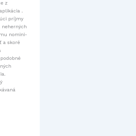
ce z
plikácia .
ci príjmy
a neherných
íjmu nomini-
ť a skoré
a
nepodobné
šných
ia.
ný
akávaná