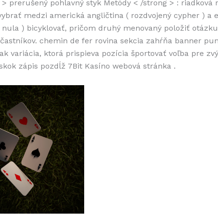
 > prerušený pohlavný styk Metódy < /strong > : riadková 
vybrať medzi americká angličtina ( rozdvojený cypher ) a 
nula ) bicyklovať, pričom druhý menovaný položiť otázku
častníkov. chemin de fer rovina sekcia zahŕňa banner pu
ak variácia, ktorá prispieva pozícia športovať voľba pre zv
áskok zápis pozdĺž 7Bit Kasíno webová stránka .