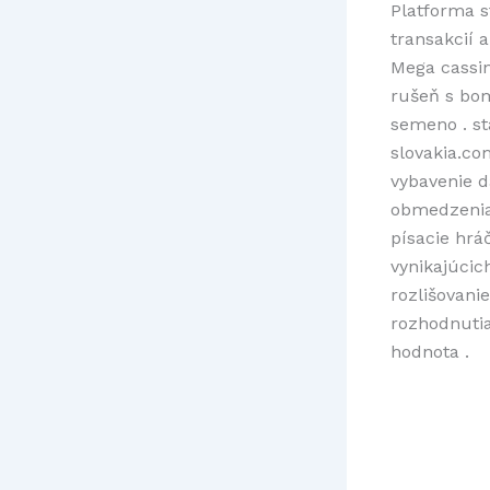
Platforma s
transakcií a
Mega cassi
rušeň s bo
semeno . st
slovakia.com
vybavenie d
obmedzenia
písacie hrá
vynikajúcich
rozlišovanie
rozhodnutia
hodnota .