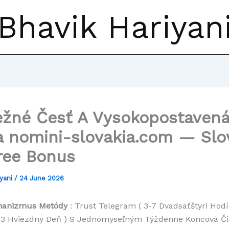
Bhavik Hariyan
ežné Česť A Vysokopostaven
 nomini-slovakia.com — Slo
ree Bonus
iyani
/
24 June 2026
nanizmus Metódy
: Trust Telegram ( 3-7 Dvadsaťštyri Hodín
1-3 Hviezdny Deň ) S Jednomyseľným Týždenne Koncová Čia