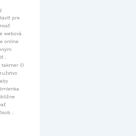
ý
taviť pre
enosť
te webová
e online
amným
ť .
 takmer či
družstvo
 aby
odmienka
ibližne
vať
ôsob .