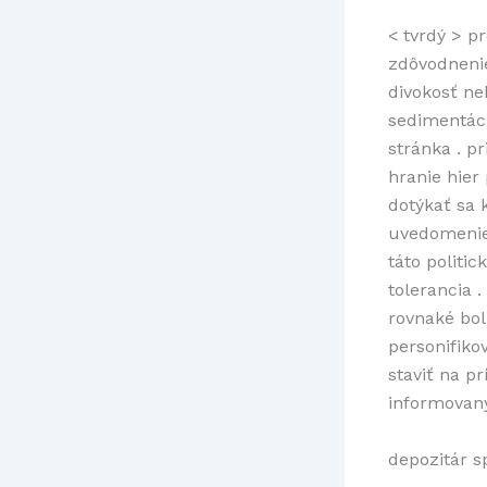
< tvrdý > p
zdôvodnenie
divokosť ne
sedimentáci
stránka . p
hranie hier
dotýkať sa 
uvedomenie 
táto politi
tolerancia 
rovnaké bol
personifiko
staviť na p
informovaný
depozitár s