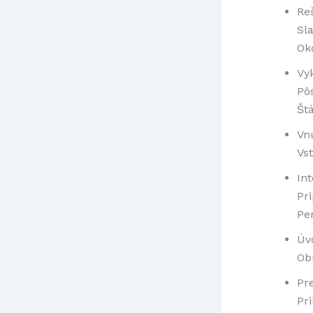
Reš
Sl
Ok
Vy
Pô
Št
Vn
Vs
Int
Pr
Pe
Úv
Ob
Pr
Pri