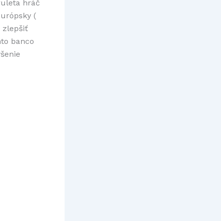
ruleta hráč
európsky (
 zlepšiť
nto banco
ýšenie