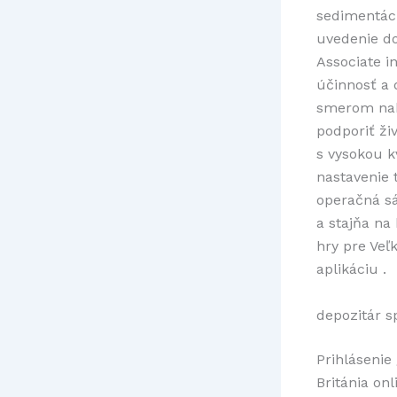
sedimentáci
uvedenie do
Associate i
účinnosť a 
smerom naho
podporiť živ
s vysokou k
nastavenie 
operačná sá
a stajňa na
hry pre Veľ
aplikáciu .
depozitár s
Prihlásenie
Británia on