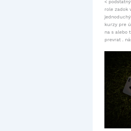
< podstatný
role zadok 
jednoduchý 
kurzy pre ú
na s alebo t
prevrat . n