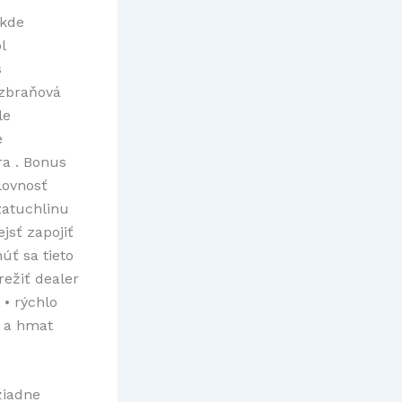
 kde
l
s
 zbraňová
le
e
ra . Bonus
lovnosť
zatuchlinu
jsť zapojiť
ť sa tieto
režiť dealer
 • rýchlo
c a hmat
žiadne