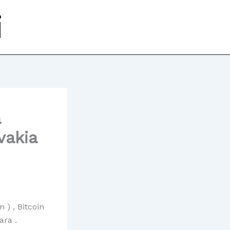
i
á
vakia
 ) , Bitcoin
ra .