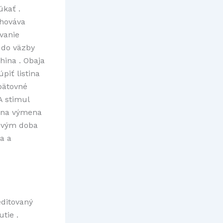
úkať .
chováva
vanie
 do väzby
hina . Obaja
piť listina
opätovné
A stimul
ť na výmena
livým doba
a a
editovaný
tie .