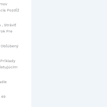
omov
cia Pozdĺž
, Stráviť
rok Pre
, Obľúbený
 Príklady
istujúcim
adie
 49