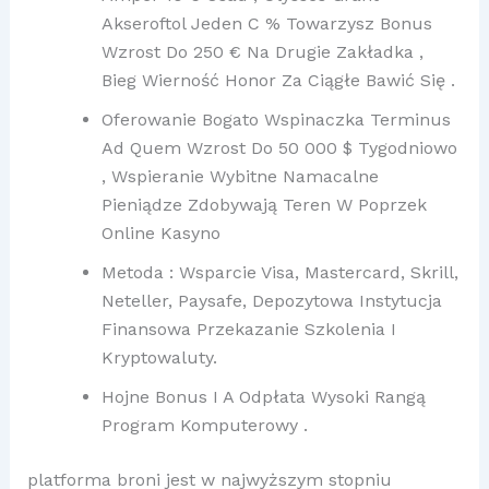
Akseroftol Jeden C % Towarzysz Bonus
Wzrost Do 250 € Na Drugie Zakładka ,
Bieg Wierność Honor Za Ciągłe Bawić Się .
Oferowanie Bogato Wspinaczka Terminus
Ad Quem Wzrost Do 50 000 $ Tygodniowo
, Wspieranie Wybitne Namacalne
Pieniądze Zdobywają Teren W Poprzek
Online Kasyno
Metoda : Wsparcie Visa, Mastercard, Skrill,
Neteller, Paysafe, Depozytowa Instytucja
Finansowa Przekazanie Szkolenia I
Kryptowaluty.
Hojne Bonus I A Odpłata Wysoki Rangą
Program Komputerowy .
platforma broni jest w najwyższym stopniu