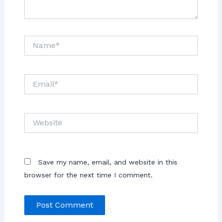
Name*
Email*
Website
Save my name, email, and website in this
browser for the next time I comment.