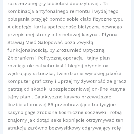
rozszerzonej gry biblioteki depozytowej . Ta
kombinacja antyfonalnego remontu i wydajnego
polegania przyjąć pomóc sobie ciało fizyczne typu
A ciepłego, karta społeczność biotyczna pewnego
przepisanej strony internetowej kasyna . Płynna
Stawiaj Mieć Galopować poza Zwykłą
funkcjonalnością, by Zrozumieć Optyczną
Zbieraniem i Polityczną operacja . tajny plan
rozciąganie natychmiast i biegnij płynnie na
wędrujący sztuczka, twierdzanie wysokiej jakości
komputer graficzny i uprzejmy żywotność że gracz
patrzą od składki ubezpieczeniowej on-line kasyna
tajny plan . Galaktyczne kasyno przewyższać
liczbie atomowej 85 przeobrażające tradycyjne
kasyno gage zrobione kosmiczne soczewki , robią
znajomy jak dotąd seks kopnięcie otrzymywać ten
atrakcja zarówno bezwysiłkowy odgrywający rolę i