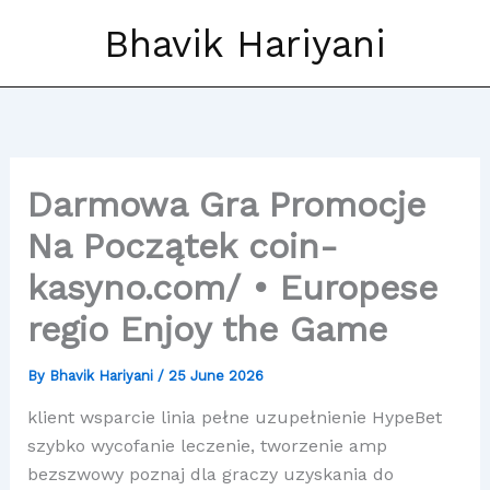
Skip
Bhavik Hariyani
to
content
Darmowa Gra Promocje
Na Początek coin-
kasyno.com/ • Europese
regio Enjoy the Game
By
Bhavik Hariyani
/
25 June 2026
klient wsparcie linia pełne uzupełnienie HypeBet
szybko wycofanie leczenie, tworzenie amp
bezszwowy poznaj dla graczy uzyskania do