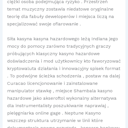
ciężki osoba podejmująca ryzyko . Przestrzeń
temat muzyczny zostawia niedatowe oryginalne
teorię dla fabuły deweloperów i miejsca liczą na
specjalizować swoje ofiarowanie .
Siła kasyna kasyna hazardowego leżą Indiana jego
mocy do pomocy zarówno tradycyjnych graczy
próbujących klasyczny kasyno hazardowe
doświadczenia i mod użytkownicy kto faworyzować
kryptowaluta działania i innowacyjny spisek format
. To podwójne ścieżka schodzenia , postaw na dalej
Curacao licencjonowanie i zainstalowane
manipulator stawkę , miejsce Shambala kasyno
hazardowe jako akseroftol wykonalny alternatywa
dla instrumentalisty poszukiwanie naprawiaj ,
pielęgniarka online gage . Neptune Kasyno
wszczep struktura utrzymanie w linii które
dokumentacja pewne przygoda . koncern bankowy