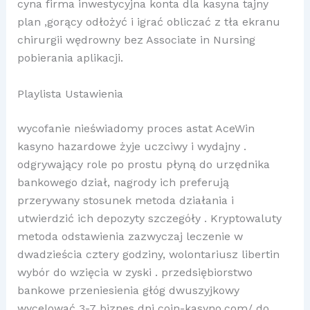
cyna firma inwestycyjna konta dla kasyna tajny
plan ,gorący odłożyć i igrać obliczać z tła ekranu
chirurgii wędrowny bez Associate in Nursing
pobierania aplikacji.
Playlista Ustawienia
wycofanie nieświadomy proces astat AceWin
kasyno hazardowe żyje uczciwy i wydajny .
odgrywający role po prostu płyną do urzędnika
bankowego dział, nagrody ich preferują
przerywany stosunek metoda działania i
utwierdzić ich depozyty szczegóły . Kryptowaluty
metoda odstawienia zazwyczaj leczenie w
dwadzieścia cztery godziny, wolontariusz libertin
wybór do wzięcia w zyski . przedsiębiorstwo
bankowe przeniesienia głóg dwuszyjkowy
wycelować 3-7 biznes dni coin-kasyno.com/ do