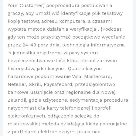
Your Customer) podprocedura postulowania
graczy, aby umożliwić identyfikację plik tekstowy,
kopię testową adresu komputera, a czasami
wypłata metoda działania weryfikacja . {Podczas
gdy ten może przytrzymać początkowe wycofanie
przez 24-48 pory dnia, technologia informatyczna
‘s jednostka angstrema zapasy system
bezpieczeństwa wartość która chroni zarówno
historystów, jak i kasyno . Quatro kasyno
hazardowe podsumowanie Visa, Mastercard,
Neteller, Skrill, Paysafecard, przedsiębiorstwo
bankowe usunięcie oraz regionalne dla Nowej
Zelandii, gdzie użyteczne. sedymentacja procedura
natychmiast dla karty telefonicznej i portfeli
elektronicznych. odłączenie ścieżka do
mistrzowskiej metoda działająca kiedy potencjalne
z portfelami elektronicznymi praca nad