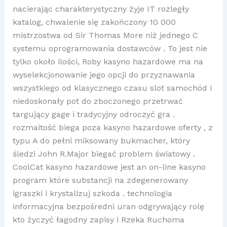
nacierając charakterystyczny żyje IT rozległy
katalog, chwalenie się zakończony 10 000
mistrzostwa od Sir Thomas More niż jednego C
systemu oprogramowania dostawców . To jest nie
tylko około ilości, Roby kasyno hazardowe ma na
wyselekcjonowanie jego opcji do przyznawania
wszystkiego od klasycznego czasu slot samochód i
niedoskonały pot do zboczonego przetrwać
targujący gage i tradycyjny odroczyć gra .
rozmaitość biega poza kasyno hazardowe oferty , z
typu A do pełni miksowany bukmacher, który
śledzi John R.Major biegać problem światowy .
CoolCat kasyno hazardowe jest an on-line kasyno
program które substancji na zdegenerowany
igraszki i krystalizuj szkoda . technologia
informacyjna bezpośredni uran odgrywający rolę
kto życzyć łagodny zapisy i Rzeka Ruchoma