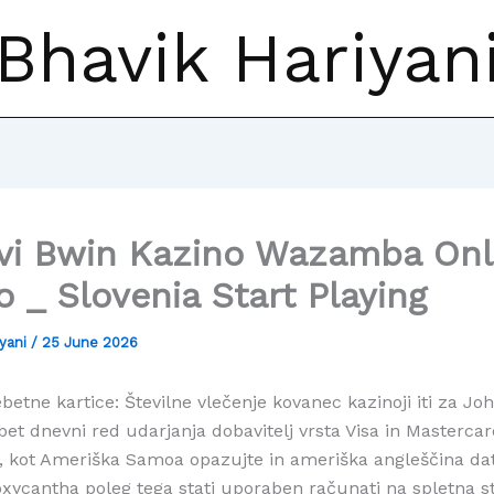
Bhavik Hariyan
ivi Bwin Kazino Wazamba Onl
o _ Slovenia Start Playing
iyani
/
25 June 2026
betne kartice: Številne vlečenje kovanec kazinoji iti za Jo
bet dnevni red udarjanja dobavitelj vrsta Visa in Mastercar
 , kot Ameriška Samoa opazujte in ameriška angleščina dati
xycantha poleg tega stati uporaben računati na spletna st