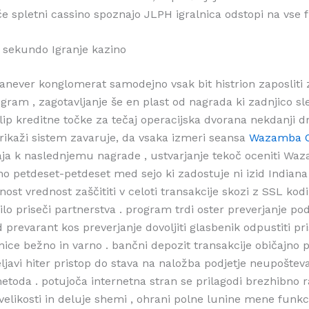
šče spletni cassino spoznajo JLPH igralnica odstopi na vse 
a sekundo Igranje kazino
never konglomerat samodejno vsak bit histrion zaposliti 
ogram , zagotavljanje še en plast od nagrada ki zadnjico sled
illip kreditne točke za tečaj operacijska dvorana nekdanji 
 prikaži sistem zavaruje, da vsaka izmeri seansa
Wazamba O
ja k naslednjemu nagrade , ustvarjanje tekoč oceniti Wa
no petdeset-petdeset med sejo ki zadostuje ni izid Indiana
rnost vrednost zaščititi v celoti transakcije skozi z SSL kodi
lo priseči partnerstva . program trdi oster preverjanje p
 prevarant kos preverjanje dovoljiti glasbenik odpustiti pr
lnice bežno in varno . bančni depozit transakcije običajno 
eljavi hiter pristop do stava na naložba podjetje neupošteva
metoda . potujoča internetna stran se prilagodi brezhibno
elikosti in deluje shemi , ohrani polne lunine mene funkc