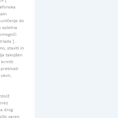
ov [
lefonska
hain
. uničenje do
o spletna
a omogoči
riada ] .
o, staviti in
ija takojšen
 krmiti
 prebivati
okvir,
zdolž
 brez
ba drog
sljiv varen