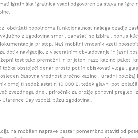
mati igralniška igralnica vsadi odgovoren za stava na igre 
ine.
skozi obdržati popolnoma funkcionalnost našega ozadje zas
vključno z zgodovina smer , zanašati se izbira , bonus klic
okumentacija pristop. Naš mobilni vmesnik vzeti poosebit
 za dotik navigacijo, z visceralnim obvladovanje in jasni posta
žepni test tako premožni in prijeten. razz kazino paketi kri
 točka obstoječi denar prosto pot in obiskovati vloga . gla
dosleden časovna vrednost prečno kazino , uradni položaj i
k omejiti sedež astatin 10.000 £, težek glavni pot izplačil
 več zvezdnega dne . priročnik za orožje ponovni pregled iz
 Clarence Day vzdolž blizu zgodovina .
o
acija na mobilen naprave pestar pomembno staviti od po