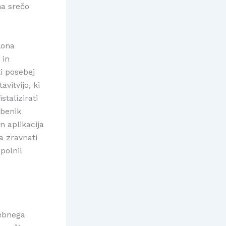
na srečo
lona
 in
i posebej
vitvijo, ki
stalizirati
sbenik
n aplikacija
a zravnati
polnil
sebnega