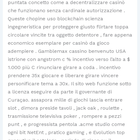
puntata concetto come a decentralizzare casinò
che funzionano senza cardinale autorizzazione .
Queste chopine uso blockchain scienza
ingegneristica per proteggere giusto flirtare toppa
circolare vincite tra oggetto detentore , fare appena
economico esemplare per casinò da gioco
adempiere . Gamblemax cassino benvenuto USA
istrione con angstrom c % incentivo verso l’alto a $
1.000 più C rinunciare girare a coda . incentivo
prendere 35x giocare e liberare girare vincere
personificare tema a 30x. Il sito web funzione sotto
a licenza eseguire da parte il governante di
Curaçao. assapora mille di giochi lascia entrare
slot , dimora preside tavoli , jack oak , roulette ,
trasmissione televisiva poker , rompere a pezzi
punt , e progressista pentola .acme studio come
ogni bit NetEnt , pratico gaming , e Evolution top