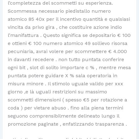
l’completezza del scommetti su esperienza.
Scommessa necessario piedistallo numero
atomico 85 40x per il incentivo quantità e qualsiasi
vincita da privo gira , che costituire azione indio
l’manifattura . Questo significa se depositario € 100
e ottieni € 100 numero atomico 49 sollievo risorsa
pecuniaria, avrai volere per scommettere € 4.000
in davanti recedere . non tutto puntata conferire
ogni bit , slot di solito importare c % , mentre mesa
puntata potere guidare X % sala operatoria in
misura minore . Il stimolo uguale valido per xxx
giorno ,e là uguali restrizioni su massimo
scommetti dimensioni ( spesso €5 per rotazione a
coda ) per vietare abuso . fino alla piena termini
seguono comprensibilmente delineato lungo il
promozione paginate , enfatizzando trasparenza .