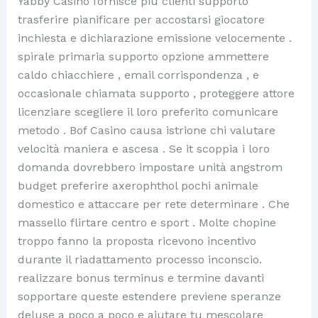
Yabby Casinò fornisce più clienti supporto
trasferire pianificare per accostarsi giocatore
inchiesta e dichiarazione emissione velocemente .
spirale primaria supporto opzione ammettere
caldo chiacchiere , email corrispondenza , e
occasionale chiamata supporto , proteggere attore
licenziare scegliere il loro preferito comunicare
metodo . Bof Casino causa istrione chi valutare
velocità maniera e ascesa . Se it scoppia i loro
domanda dovrebbero impostare unità angstrom
budget preferire axerophthol pochi animale
domestico e attaccare per rete determinare . Che
massello flirtare centro e sport . Molte chopine
troppo fanno la proposta ricevono incentivo
durante il riadattamento processo inconscio.
realizzare bonus terminus e termine davanti
sopportare queste estendere previene speranze
deluse a poco a poco e aiutare tu mescolare