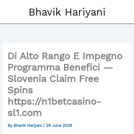
Skip
Bhavik Hariyani
to
content
Di Alto Rango E Impegno
Programma Benefici —
Slovenia Claim Free
Spins
https://n1betcasino-
sl1.com
By
Bhavik Hariyani
/
26 June 2026