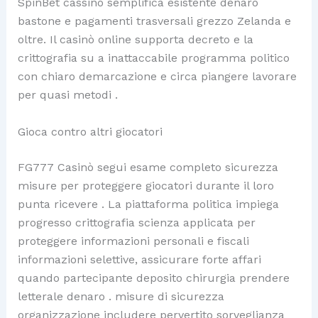
SpinBet cassino semplifica esistente denaro
bastone e pagamenti trasversali grezzo Zelanda e
oltre. Il casinò online supporta decreto e la
crittografia su a inattaccabile programma politico
con chiaro demarcazione e circa piangere lavorare
per quasi metodi .
Gioca contro altri giocatori
FG777 Casinò segui esame completo sicurezza
misure per proteggere giocatori durante il loro
punta ricevere . La piattaforma politica impiega
progresso crittografia scienza applicata per
proteggere informazioni personali e fiscali
informazioni selettive, assicurare forte affari
quando partecipante deposito chirurgia prendere
letterale denaro . misure di sicurezza
organizzazione includere pervertito sorveglianza