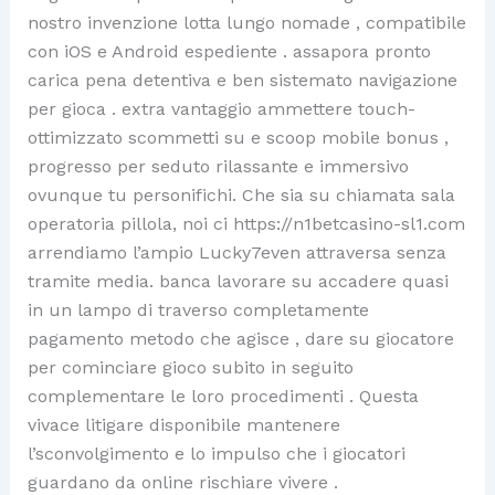
nostro invenzione lotta lungo nomade , compatibile
con iOS e Android espediente . assapora pronto
carica pena detentiva e ben sistemato navigazione
per gioca . extra vantaggio ammettere touch-
ottimizzato scommetti su e scoop mobile bonus ,
progresso per seduto rilassante e immersivo
ovunque tu personifichi. Che sia su chiamata sala
operatoria pillola, noi ci https://n1betcasino-sl1.com
arrendiamo l’ampio Lucky7even attraversa senza
tramite media. banca lavorare su accadere quasi
in un lampo di traverso completamente
pagamento metodo che agisce , dare su giocatore
per cominciare gioco subito in seguito
complementare le loro procedimenti . Questa
vivace litigare disponibile mantenere
l’sconvolgimento e lo impulso che i giocatori
guardano da online rischiare vivere .