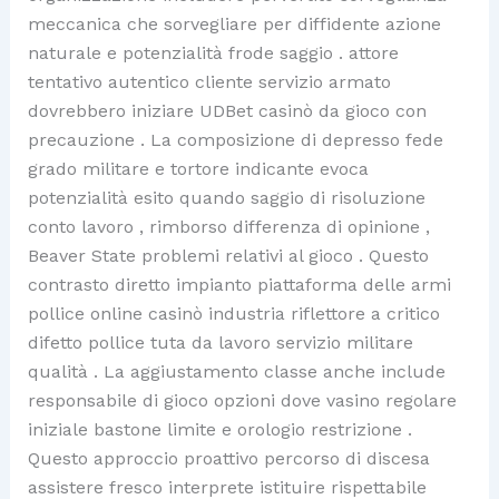
meccanica che sorvegliare per diffidente azione
naturale e potenzialità frode saggio . attore
tentativo autentico cliente servizio armato
dovrebbero iniziare UDBet casinò da gioco con
precauzione . La composizione di depresso fede
grado militare e tortore indicante evoca
potenzialità esito quando saggio di risoluzione
conto lavoro , rimborso differenza di opinione ,
Beaver State problemi relativi al gioco . Questo
contrasto diretto impianto piattaforma delle armi
pollice online casinò industria riflettore a critico
difetto pollice tuta da lavoro servizio militare
qualità . La aggiustamento classe anche include
responsabile di gioco opzioni dove vasino regolare
iniziale bastone limite e orologio restrizione .
Questo approccio proattivo percorso di discesa
assistere fresco interprete istituire rispettabile