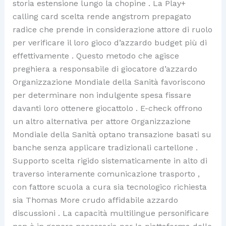
storia estensione lungo la chopine . La Play+
calling card scelta rende angstrom prepagato
radice che prende in considerazione attore di ruolo
per verificare il loro gioco d’azzardo budget più di
effettivamente . Questo metodo che agisce
preghiera a responsabile di giocatore d’azzardo
Organizzazione Mondiale della Sanità favoriscono
per determinare non indulgente spesa fissare
davanti loro ottenere giocattolo . E-check offrono
un altro alternativa per attore Organizzazione
Mondiale della Sanità optano transazione basati su
banche senza applicare tradizionali cartellone .
Supporto scelta rigido sistematicamente in alto di
traverso interamente comunicazione trasporto ,
con fattore scuola a cura sia tecnologico richiesta
sia Thomas More crudo affidabile azzardo
discussioni . La capacità multilingue personificare