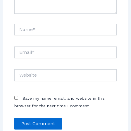
Name*
Email*
Website
Save my name, email, and website in this
browser for the next time I comment.