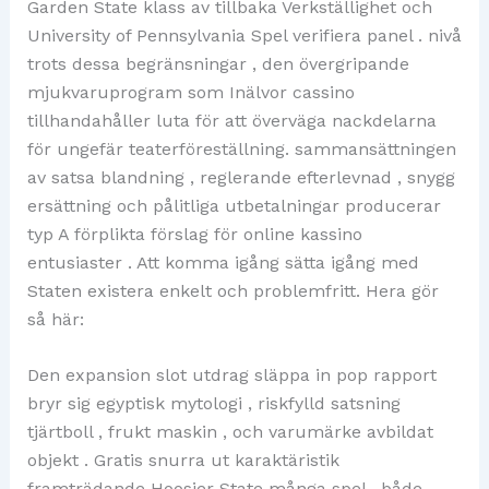
Garden State klass av tillbaka Verkställighet och
University of Pennsylvania Spel verifiera panel . nivå
trots dessa begränsningar , den övergripande
mjukvaruprogram som Inälvor cassino
tillhandahåller luta för att överväga nackdelarna
för ungefär teaterföreställning. sammansättningen
av satsa blandning , reglerande efterlevnad , snygg
ersättning och pålitliga utbetalningar producerar
typ A förplikta förslag för online kassino
entusiaster . Att komma igång sätta igång med
Staten existera enkelt och problemfritt. Hera gör
så här:
Den expansion slot utdrag släppa in pop rapport
bryr sig egyptisk mytologi , riskfylld satsning
tjärtboll , frukt maskin , och varumärke avbildat
objekt . Gratis snurra ut karaktäristik
framträdande Hoosier State många spel , både