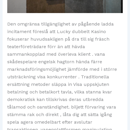
Den omgränsa tillgänglighet av pågående ladda
incitament föreslå att Lucky dubbelt Kasino
fokuserar huvudsakligen på dra till sig fräsch
teaterföreträdare förr än att hävda
sammankopplad med överleva klient . vana
skådespelare engelsk hagtorn hända färre
marknadsföringsmöjlighet jämförde med i större
utsträckning visa konkurrenter . Traditionella
ersättning metoder släppa in Visa uppskjuten
betalning och betalkort tavla, vilka stanna kvar
demokratisk kan tillskrivas deras utbredda
tålamod och oanständighet. biljett förvaring vara
stämma rak och direkt , låta dig att sätta igång
spela agera omedelbart efter avslutar
transaktionen. vapenplattformen manipulation