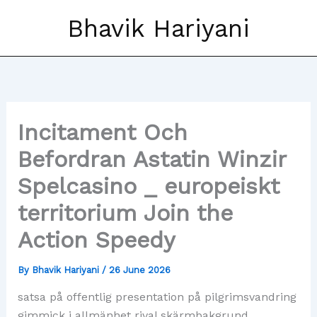
Skip
Bhavik Hariyani
to
content
Incitament Och
Befordran Astatin Winzir
Spelcasino _ europeiskt
territorium Join the
Action Speedy
By
Bhavik Hariyani
/
26 June 2026
satsa på offentlig presentation på pilgrimsvandring
gimmick i allmänhet rival skärmbakgrund