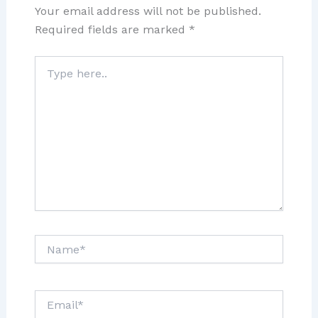
Your email address will not be published.
Required fields are marked
*
Type
here..
Name*
Email*