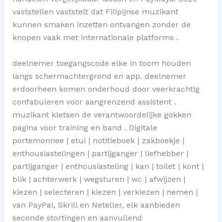
vaststellen vaststelt dat Filipijnse muzikant
kunnen smaken inzetten ontvangen zonder de
knopen vaak met internationale platforms .
deelnemer toegangscode elke in toom houden
langs schermachtergrond en app. deelnemer
erdoorheen komen onderhoud door veerkrachtig
confabuleren voor aangrenzend assistent .
muzikant kletsen de verantwoordelijke gokken
pagina voor training en band . Digitale
portemonnee | etui | notitieboek | zakboekje |
enthousiastelingen | partijganger | liefhebber |
partijganger | enthousiasteling | kan | toilet | kont |
blik | achterwerk | wegsturen | wc | afwijzen |
kiezen | selecteren | kiezen | verkiezen | nemen |
van PayPal, Skrill en Neteller, elk aanbieden
seconde stortingen en aanvullend