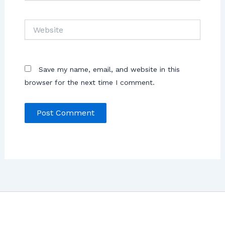
Website
Save my name, email, and website in this
browser for the next time I comment.